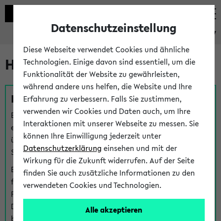
Datenschutzeinstellung
eKVV
Diese Webseite verwendet Cookies und ähnliche
Hilfe & Kontakt
Technologien. Einige davon sind essentiell, um die
Funktionalität der Website zu gewährleisten,
während andere uns helfen, die Website und Ihre
Fragen zu einzelnen Veranstaltungen
Erfahrung zu verbessern. Falls Sie zustimmen,
verwenden wir Cookies und Daten auch, um Ihre
Bei inhaltlichen und organisatorischen Fragen zu
Interaktionen mit unserer Webseite zu messen. Sie
einzelnen Veranstaltungen finden Sie Ansprechpersonen
können Ihre Einwilligung jederzeit unter
über den
Fragen
-Link bei jeder Veranstaltung. Der BIS
Datenschutzerklärung
einsehen und mit der
Support kann hier meist keine direkte Hilfe leisten.
Wirkung für die Zukunft widerrufen. Auf der Seite
Bei Veranstaltungen mit eKVV Teilnahmemanagement
finden Sie auch zusätzliche Informationen zu den
finden Sie eine Auskunft über die Personen, die Ihre
verwendeten Cookies und Technologien.
Platzzuteilung im eKVV eingetragen haben, auf der
Detailseite zum Teilnahmemanagement der
Alle akzeptieren
betreffenden Veranstaltung.