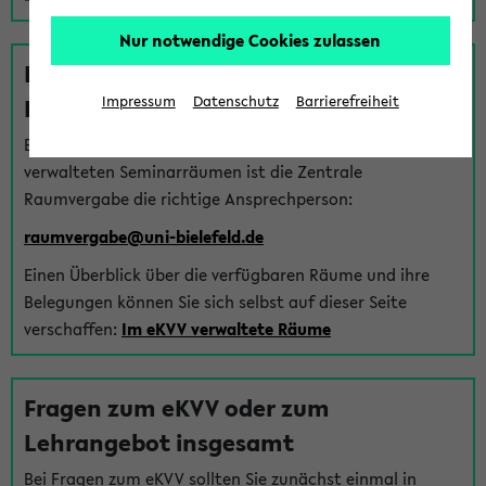
Nur notwendige Cookies zulassen
Fragen zu im eKVV verwalteten
Räumen
Impressum
Datenschutz
Barrierefreiheit
Bei Fragen zur Vergabe von Hörsälen und vom eKVV
verwalteten Seminarräumen ist die Zentrale
Raumvergabe die richtige Ansprechperson:
raumvergabe@uni-bielefeld.de
Einen Überblick über die verfügbaren Räume und ihre
Belegungen können Sie sich selbst auf dieser Seite
verschaffen:
Im eKVV verwaltete Räume
Fragen zum eKVV oder zum
Lehrangebot insgesamt
Bei Fragen zum eKVV sollten Sie zunächst einmal in