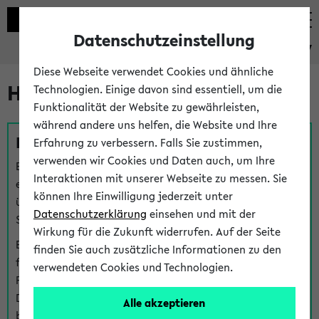
Datenschutzeinstellung
eKVV
Diese Webseite verwendet Cookies und ähnliche
Hilfe & Kontakt
Technologien. Einige davon sind essentiell, um die
Funktionalität der Website zu gewährleisten,
während andere uns helfen, die Website und Ihre
Fragen zu einzelnen Veranstaltungen
Erfahrung zu verbessern. Falls Sie zustimmen,
verwenden wir Cookies und Daten auch, um Ihre
Bei inhaltlichen und organisatorischen Fragen zu
Interaktionen mit unserer Webseite zu messen. Sie
einzelnen Veranstaltungen finden Sie Ansprechpersonen
können Ihre Einwilligung jederzeit unter
über den
Fragen
-Link bei jeder Veranstaltung. Der BIS
Datenschutzerklärung
einsehen und mit der
Support kann hier meist keine direkte Hilfe leisten.
Wirkung für die Zukunft widerrufen. Auf der Seite
Bei Veranstaltungen mit eKVV Teilnahmemanagement
finden Sie auch zusätzliche Informationen zu den
finden Sie eine Auskunft über die Personen, die Ihre
verwendeten Cookies und Technologien.
Platzzuteilung im eKVV eingetragen haben, auf der
Detailseite zum Teilnahmemanagement der
Alle akzeptieren
betreffenden Veranstaltung.