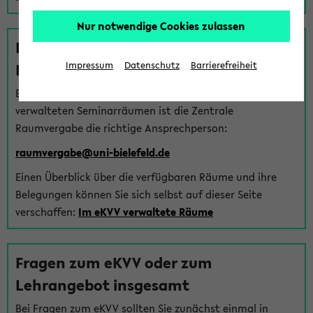
Nur notwendige Cookies zulassen
Fragen zu im eKVV verwalteten
Räumen
Impressum
Datenschutz
Barrierefreiheit
Bei Fragen zur Vergabe von Hörsälen und vom eKVV
verwalteten Seminarräumen ist die Zentrale
Raumvergabe die richtige Ansprechperson:
raumvergabe@uni-bielefeld.de
Einen Überblick über die verfügbaren Räume und ihre
Belegungen können Sie sich selbst auf dieser Seite
verschaffen:
Im eKVV verwaltete Räume
Fragen zum eKVV oder zum
Lehrangebot insgesamt
Bei Fragen zum eKVV sollten Sie zunächst einmal in