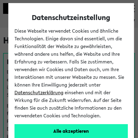
Datenschutzeinstellung
eKVV
Diese Webseite verwendet Cookies und ähnliche
Hilfe & Kontakt
Technologien. Einige davon sind essentiell, um die
Funktionalität der Website zu gewährleisten,
während andere uns helfen, die Website und Ihre
Fragen zu einzelnen Veranstaltungen
Erfahrung zu verbessern. Falls Sie zustimmen,
verwenden wir Cookies und Daten auch, um Ihre
Bei inhaltlichen und organisatorischen Fragen zu
Interaktionen mit unserer Webseite zu messen. Sie
einzelnen Veranstaltungen finden Sie Ansprechpersonen
können Ihre Einwilligung jederzeit unter
über den
Fragen
-Link bei jeder Veranstaltung. Der BIS
Datenschutzerklärung
einsehen und mit der
Support kann hier meist keine direkte Hilfe leisten.
Wirkung für die Zukunft widerrufen. Auf der Seite
Bei Veranstaltungen mit eKVV Teilnahmemanagement
finden Sie auch zusätzliche Informationen zu den
finden Sie eine Auskunft über die Personen, die Ihre
verwendeten Cookies und Technologien.
Platzzuteilung im eKVV eingetragen haben, auf der
Detailseite zum Teilnahmemanagement der
Alle akzeptieren
betreffenden Veranstaltung.