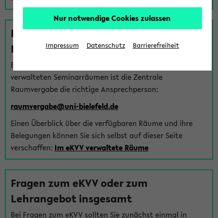
Nur notwendige Cookies zulassen
Fragen zu im eKVV verwalteten
Räumen
Impressum
Datenschutz
Barrierefreiheit
Bei Fragen zur Vergabe von Hörsälen und vom eKVV
verwalteten Seminarräumen ist die Zentrale
Raumvergabe die richtige Ansprechperson:
raumvergabe@uni-bielefeld.de
Einen Überblick über die verfügbaren Räume und ihre
Belegungen können Sie sich selbst auf dieser Seite
verschaffen:
Im eKVV verwaltete Räume
Fragen zum eKVV oder zum
Lehrangebot insgesamt
Bei Fragen zum eKVV sollten Sie zunächst einmal in