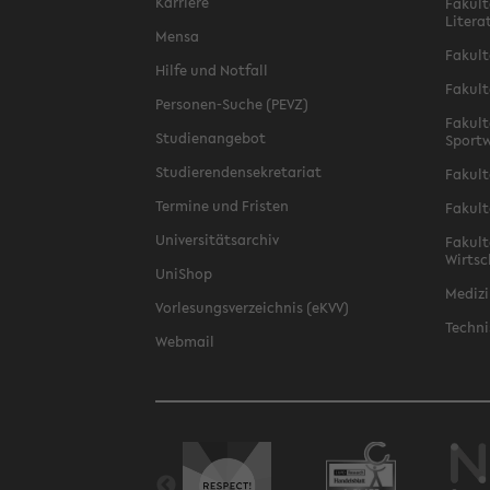
Karriere
Fakult
Litera
Mensa
Fakult
Hilfe und Notfall
Fakult
Personen-Suche (PEVZ)
Fakult
Studienangebot
Sportw
Studierendensekretariat
Fakult
Termine und Fristen
Fakult
Universitätsarchiv
Fakult
Wirtsc
UniShop
Medizi
Vorlesungsverzeichnis (eKVV)
Techni
Webmail