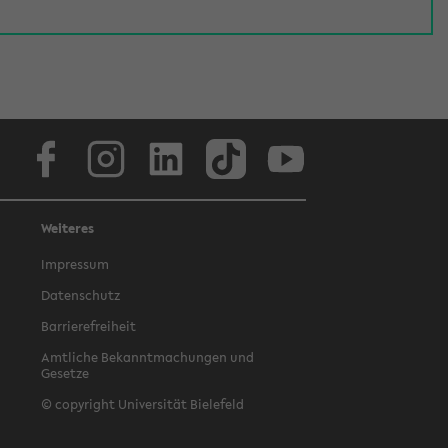
Facebook
Instagram
LinkedIn
TikTok
Youtube
Weiteres
Impressum
Datenschutz
Barrierefreiheit
Amtliche Bekanntmachungen und
Gesetze
© copyright Universität Bielefeld