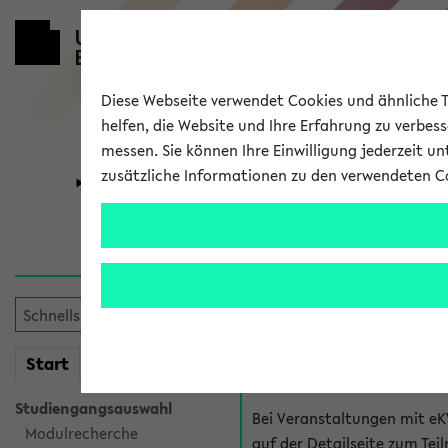
Diese Webseite verwendet Cookies und ähnliche Te
helfen, die Website und Ihre Erfahrung zu verbes
messen. Sie können Ihre Einwilligung jederzeit u
zusätzliche Informationen zu den verwendeten C
Universität
Forschung
Hilfe & Kont
Fragen zu einzel
Bei inhaltlichen und organ
mein
Start
eKVV
Veranstaltung. Der BIS Suppo
Studiengangsauswahl
Bei Veranstaltungen mit eK
Modulrecherche
auf der Detailseite zum T