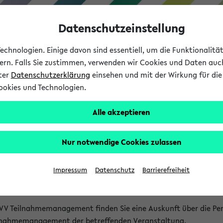
Datenschutzeinstellung
chnologien. Einige davon sind essentiell, um die Funktionalit
sern. Falls Sie zustimmen, verwenden wir Cookies und Daten auc
nter
Datenschutzerklärung
einsehen und mit der Wirkung für die 
ookies und Technologien.
Studium
Lehre
International
Alle akzeptieren
akt
Nur notwendige Cookies zulassen
nen Veranstaltungen
Impressum
Datenschutz
Barrierefreiheit
isatorischen Fragen zu einzelnen Veranstaltungen finden Sie A
rt kann hier meist keine direkte Hilfe leisten.
VV Teilnahmemanagement finden Sie eine Auskunft über die Pers
eilnahmemanagement der betreffenden Veranstaltung.