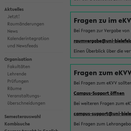
Aktuelles
Jetzt!
Fragen zu im eK
Raumänderungen
Bei Fragen zur Vergabe von
News
Kalenderintegration
raumvergabe@uni-bielefel
und Newsfeeds
Einen Überblick über die ve
Organisation
Fakultäten
Fragen zum eKVV
Lehrende
Prüfungen
Bei Fragen zum eKVV sollte
Räume
Campus-Support öffnen
Veranstaltungs-
überschneidungen
Bei weiteren Fragen zum eK
campus-support@uni-biele
Semesterauswahl
Kombisuche
Bei Fragen zum Lehrangebot 