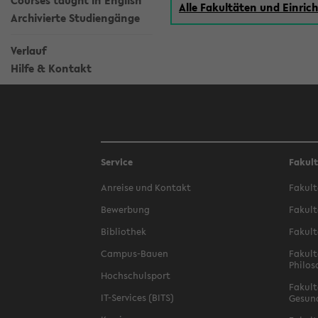
Courses taught in English
Alle Fakultäten und Einri
Archivierte Studiengänge
Verlauf
Hilfe & Kontakt
Service
Fakul
Anreise und Kontakt
Fakult
Bewerbung
Fakult
Bibliothek
Fakult
Campus-Bauen
Fakult
Philos
Hochschulsport
Fakult
IT-Services (BITS)
Gesun