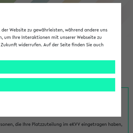
eKVV
ät der Website zu gewährleisten, während andere uns
h, um Ihre Interaktionen mit unserer Webseite zu
Zukunft widerrufen. Auf der Seite finden Sie auch
Meine Uni
EN
ANMELDEN
nsprechpersonen über den
Fragen
-Link bei jeder
onen, die Ihre Platzzuteilung im eKVV eingetragen haben,