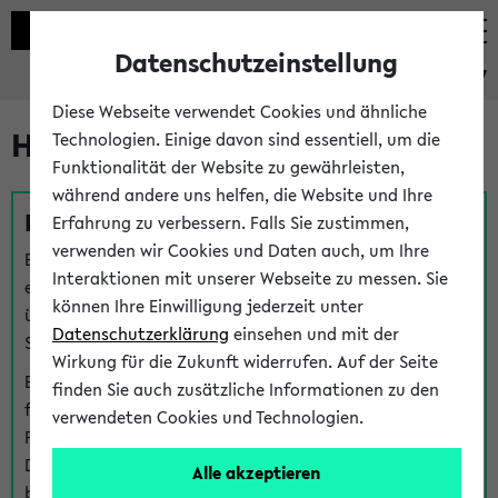
Datenschutzeinstellung
eKVV
Diese Webseite verwendet Cookies und ähnliche
Hilfe & Kontakt
Technologien. Einige davon sind essentiell, um die
Funktionalität der Website zu gewährleisten,
während andere uns helfen, die Website und Ihre
Fragen zu einzelnen Veranstaltungen
Erfahrung zu verbessern. Falls Sie zustimmen,
verwenden wir Cookies und Daten auch, um Ihre
Bei inhaltlichen und organisatorischen Fragen zu
Interaktionen mit unserer Webseite zu messen. Sie
einzelnen Veranstaltungen finden Sie Ansprechpersonen
können Ihre Einwilligung jederzeit unter
über den
Fragen
-Link bei jeder Veranstaltung. Der BIS
Datenschutzerklärung
einsehen und mit der
Support kann hier meist keine direkte Hilfe leisten.
Wirkung für die Zukunft widerrufen. Auf der Seite
Bei Veranstaltungen mit eKVV Teilnahmemanagement
finden Sie auch zusätzliche Informationen zu den
finden Sie eine Auskunft über die Personen, die Ihre
verwendeten Cookies und Technologien.
Platzzuteilung im eKVV eingetragen haben, auf der
Detailseite zum Teilnahmemanagement der
Alle akzeptieren
betreffenden Veranstaltung.