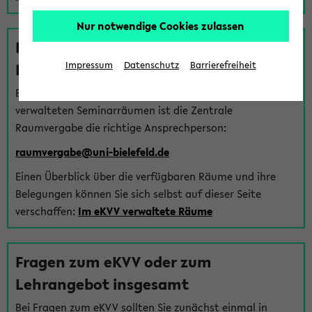
Nur notwendige Cookies zulassen
Fragen zu im eKVV verwalteten
Räumen
Impressum
Datenschutz
Barrierefreiheit
Bei Fragen zur Vergabe von Hörsälen und vom eKVV
verwalteten Seminarräumen ist die Zentrale
Raumvergabe die richtige Ansprechperson:
raumvergabe@uni-bielefeld.de
Einen Überblick über die verfügbaren Räume und ihre
Belegungen können Sie sich selbst auf dieser Seite
verschaffen:
Im eKVV verwaltete Räume
Fragen zum eKVV oder zum
Lehrangebot insgesamt
Bei Fragen zum eKVV sollten Sie zunächst einmal in