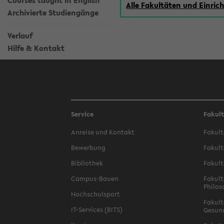
Courses taught in English
Alle Fakultäten und Einri
Archivierte Studiengänge
Verlauf
Hilfe & Kontakt
Service
Fakul
Anreise und Kontakt
Fakult
Bewerbung
Fakult
Bibliothek
Fakult
Campus-Bauen
Fakult
Philos
Hochschulsport
Fakult
IT-Services (BITS)
Gesun