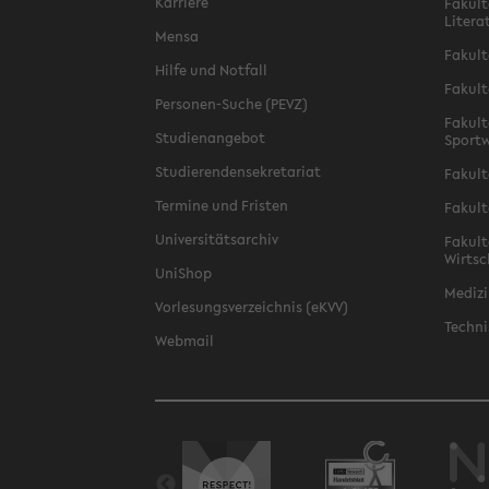
Karriere
Fakult
Litera
Mensa
Fakult
Hilfe und Notfall
Fakult
Personen-Suche (PEVZ)
Fakult
Studienangebot
Sportw
Studierendensekretariat
Fakult
Termine und Fristen
Fakult
Universitätsarchiv
Fakult
Wirtsc
UniShop
Medizi
Vorlesungsverzeichnis (eKVV)
Techni
Webmail