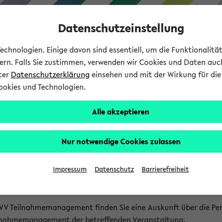
Datenschutzeinstellung
chnologien. Einige davon sind essentiell, um die Funktionalit
sern. Falls Sie zustimmen, verwenden wir Cookies und Daten auc
nter
Datenschutzerklärung
einsehen und mit der Wirkung für die 
ookies und Technologien.
Studium
Lehre
International
Alle akzeptieren
akt
Nur notwendige Cookies zulassen
nen Veranstaltungen
Impressum
Datenschutz
Barrierefreiheit
isatorischen Fragen zu einzelnen Veranstaltungen finden Sie A
rt kann hier meist keine direkte Hilfe leisten.
VV Teilnahmemanagement finden Sie eine Auskunft über die Pers
eilnahmemanagement der betreffenden Veranstaltung.