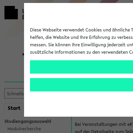
Diese Webseite verwendet Cookies und ähnliche Te
helfen, die Website und Ihre Erfahrung zu verbes
messen. Sie können Ihre Einwilligung jederzeit u
zusätzliche Informationen zu den verwendeten C
Universität
Forschung
Hilfe & Kont
Fragen zu einzel
Bei inhaltlichen und organ
mein
Start
eKVV
Veranstaltung. Der BIS Suppo
Studiengangsauswahl
Bei Veranstaltungen mit eK
Modulrecherche
auf der Detailseite zum T