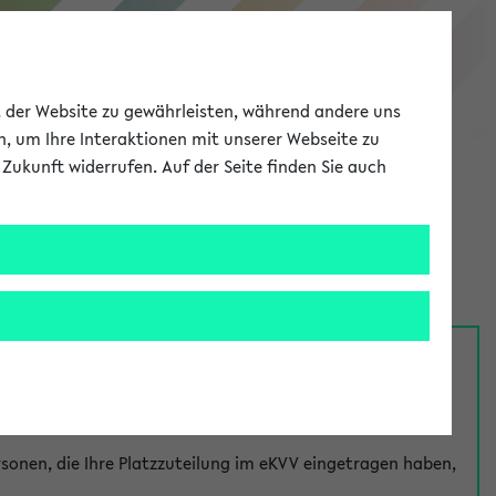
eKVV
ät der Website zu gewährleisten, während andere uns
h, um Ihre Interaktionen mit unserer Webseite zu
Zukunft widerrufen. Auf der Seite finden Sie auch
Meine Uni
EN
ANMELDEN
nsprechpersonen über den
Fragen
-Link bei jeder
onen, die Ihre Platzzuteilung im eKVV eingetragen haben,