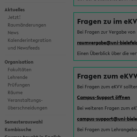
Aktuelles
Jetzt!
Fragen zu im eK
Raumänderungen
Bei Fragen zur Vergabe von
News
Kalenderintegration
raumvergabe@uni-bielefel
und Newsfeeds
Einen Überblick über die ve
Organisation
Fakultäten
Fragen zum eKVV
Lehrende
Prüfungen
Bei Fragen zum eKVV sollte
Räume
Campus-Support öffnen
Veranstaltungs-
überschneidungen
Bei weiteren Fragen zum eK
campus-support@uni-biele
Semesterauswahl
Kombisuche
Bei Fragen zum Lehrangebot 