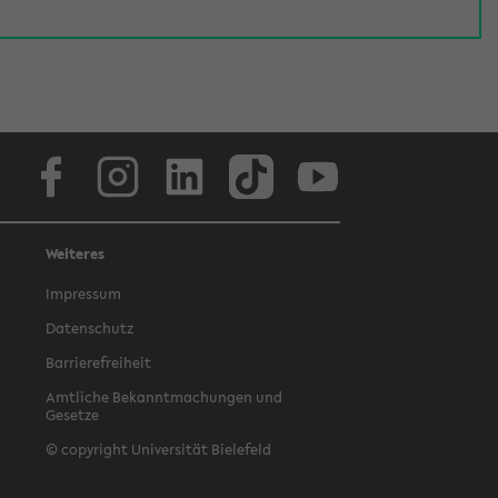
Facebook
Instagram
LinkedIn
TikTok
Youtube
Weiteres
Impressum
Datenschutz
Barrierefreiheit
Amtliche Bekanntmachungen und
Gesetze
© copyright Universität Bielefeld