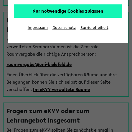
Nur notwendige Cookies zulassen
Fragen zu im eKVV verwalteten
Räumen
Impressum
Datenschutz
Barrierefreiheit
Bei Fragen zur Vergabe von Hörsälen und vom eKVV
verwalteten Seminarräumen ist die Zentrale
Raumvergabe die richtige Ansprechperson:
raumvergabe@uni-bielefeld.de
Einen Überblick über die verfügbaren Räume und ihre
Belegungen können Sie sich selbst auf dieser Seite
verschaffen:
Im eKVV verwaltete Räume
Fragen zum eKVV oder zum
Lehrangebot insgesamt
Bei Fragen zum eKVV sollten Sie zunächst einmal in