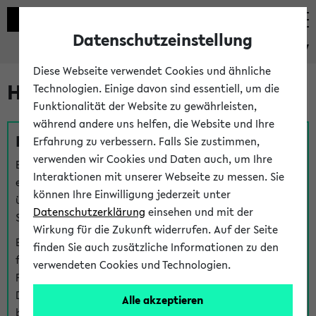
Datenschutzeinstellung
eKVV
Diese Webseite verwendet Cookies und ähnliche
Hilfe & Kontakt
Technologien. Einige davon sind essentiell, um die
Funktionalität der Website zu gewährleisten,
während andere uns helfen, die Website und Ihre
Fragen zu einzelnen Veranstaltungen
Erfahrung zu verbessern. Falls Sie zustimmen,
verwenden wir Cookies und Daten auch, um Ihre
Bei inhaltlichen und organisatorischen Fragen zu
Interaktionen mit unserer Webseite zu messen. Sie
einzelnen Veranstaltungen finden Sie Ansprechpersonen
können Ihre Einwilligung jederzeit unter
über den
Fragen
-Link bei jeder Veranstaltung. Der BIS
Datenschutzerklärung
einsehen und mit der
Support kann hier meist keine direkte Hilfe leisten.
Wirkung für die Zukunft widerrufen. Auf der Seite
Bei Veranstaltungen mit eKVV Teilnahmemanagement
finden Sie auch zusätzliche Informationen zu den
finden Sie eine Auskunft über die Personen, die Ihre
verwendeten Cookies und Technologien.
Platzzuteilung im eKVV eingetragen haben, auf der
Detailseite zum Teilnahmemanagement der
Alle akzeptieren
betreffenden Veranstaltung.