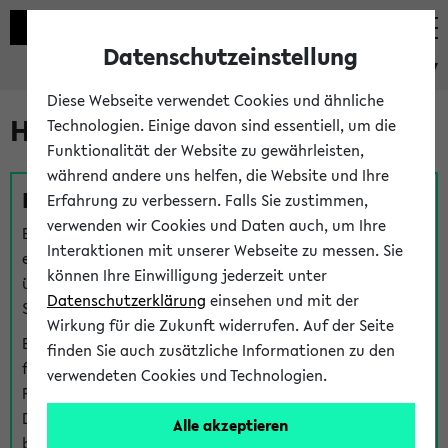
Datenschutzeinstellung
eKVV
Diese Webseite verwendet Cookies und ähnliche
Hilfe & Kontakt
Technologien. Einige davon sind essentiell, um die
Funktionalität der Website zu gewährleisten,
während andere uns helfen, die Website und Ihre
Fragen zu einzelnen Veranstaltungen
Erfahrung zu verbessern. Falls Sie zustimmen,
verwenden wir Cookies und Daten auch, um Ihre
Bei inhaltlichen und organisatorischen Fragen zu
Interaktionen mit unserer Webseite zu messen. Sie
einzelnen Veranstaltungen finden Sie Ansprechpersonen
können Ihre Einwilligung jederzeit unter
über den
Fragen
-Link bei jeder Veranstaltung. Der BIS
Datenschutzerklärung
einsehen und mit der
Support kann hier meist keine direkte Hilfe leisten.
Wirkung für die Zukunft widerrufen. Auf der Seite
Bei Veranstaltungen mit eKVV Teilnahmemanagement
finden Sie auch zusätzliche Informationen zu den
finden Sie eine Auskunft über die Personen, die Ihre
verwendeten Cookies und Technologien.
Platzzuteilung im eKVV eingetragen haben, auf der
Detailseite zum Teilnahmemanagement der
Alle akzeptieren
betreffenden Veranstaltung.