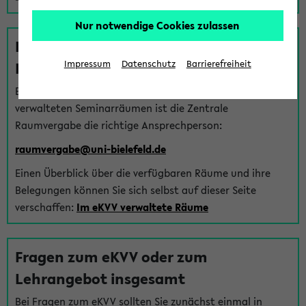
Nur notwendige Cookies zulassen
Fragen zu im eKVV verwalteten
Räumen
Impressum
Datenschutz
Barrierefreiheit
Bei Fragen zur Vergabe von Hörsälen und vom eKVV
verwalteten Seminarräumen ist die Zentrale
Raumvergabe die richtige Ansprechperson:
raumvergabe@uni-bielefeld.de
Einen Überblick über die verfügbaren Räume und ihre
Belegungen können Sie sich selbst auf dieser Seite
verschaffen:
Im eKVV verwaltete Räume
Fragen zum eKVV oder zum
Lehrangebot insgesamt
Bei Fragen zum eKVV sollten Sie zunächst einmal in