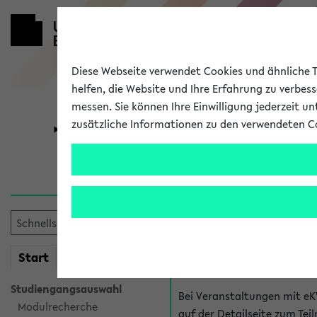
Diese Webseite verwendet Cookies und ähnliche Te
helfen, die Website und Ihre Erfahrung zu verbes
messen. Sie können Ihre Einwilligung jederzeit u
zusätzliche Informationen zu den verwendeten C
Universität
Forschung
Hilfe & Kont
Fragen zu einzel
Bei inhaltlichen und organ
mein
Start
eKVV
Veranstaltung. Der BIS Suppo
Studiengangsauswahl
Bei Veranstaltungen mit eK
Modulrecherche
auf der Detailseite zum T