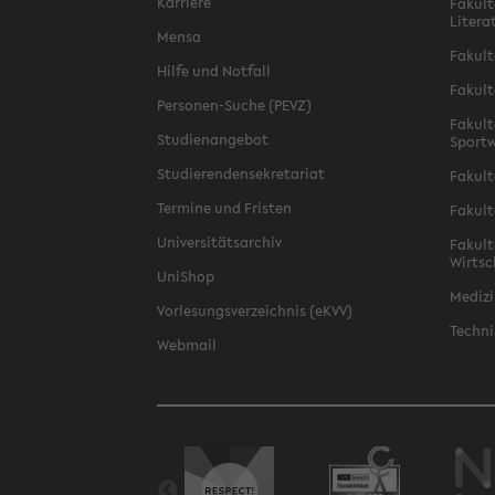
Karriere
Fakult
Litera
Mensa
Fakult
Hilfe und Notfall
Fakult
Personen-Suche (PEVZ)
Fakult
Studienangebot
Sportw
Studierendensekretariat
Fakult
Termine und Fristen
Fakult
Universitätsarchiv
Fakult
Wirtsc
UniShop
Medizi
Vorlesungsverzeichnis (eKVV)
Techni
Webmail