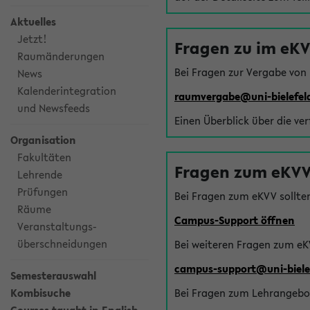
Aktuelles
Jetzt!
Fragen zu im eK
Raumänderungen
Bei Fragen zur Vergabe von
News
Kalenderintegration
raumvergabe@uni-bielefel
und Newsfeeds
Einen Überblick über die ve
Organisation
Fakultäten
Fragen zum eKVV
Lehrende
Prüfungen
Bei Fragen zum eKVV sollte
Räume
Campus-Support öffnen
Veranstaltungs-
überschneidungen
Bei weiteren Fragen zum eK
campus-support@uni-biele
Semesterauswahl
Kombisuche
Bei Fragen zum Lehrangebot 