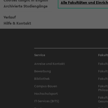
Courses taught in English
Alle Fakultäten und Einri
Archivierte Studiengänge
Verlauf
Hilfe & Kontakt
Service
Fakul
Anreise und Kontakt
Fakult
Bewerbung
Fakult
Bibliothek
Fakult
Campus-Bauen
Fakult
Philos
Hochschulsport
Fakult
IT-Services (BITS)
Gesun