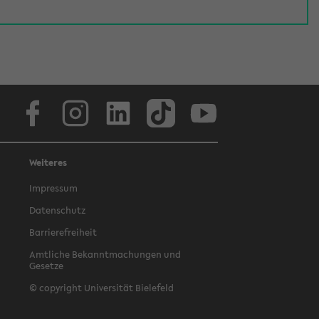
Facebook
Instagram
LinkedIn
TikTok
Youtube
Weiteres
Impressum
Datenschutz
Barrierefreiheit
Amtliche Bekanntmachungen und
Gesetze
© copyright Universität Bielefeld