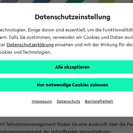
Datenschutzeinstellung
chnologien. Einige davon sind essentiell, um die Funktionalit
sern. Falls Sie zustimmen, verwenden wir Cookies und Daten auc
nter
Datenschutzerklärung
einsehen und mit der Wirkung für die 
ookies und Technologien.
Studium
Lehre
International
Alle akzeptieren
akt
Nur notwendige Cookies zulassen
nen Veranstaltungen
Impressum
Datenschutz
Barrierefreiheit
isatorischen Fragen zu einzelnen Veranstaltungen finden Sie A
rt kann hier meist keine direkte Hilfe leisten.
VV Teilnahmemanagement finden Sie eine Auskunft über die Pers
eilnahmemanagement der betreffenden Veranstaltung.