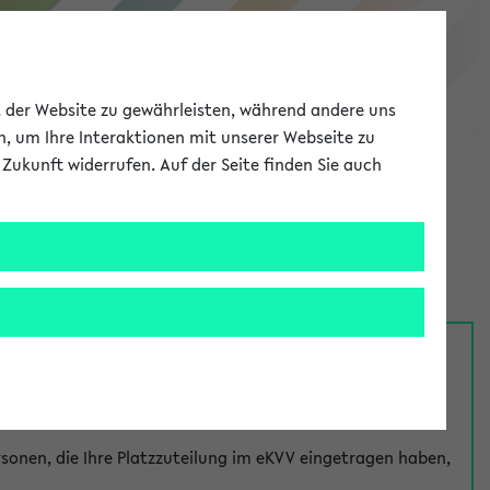
eKVV
ät der Website zu gewährleisten, während andere uns
h, um Ihre Interaktionen mit unserer Webseite zu
Zukunft widerrufen. Auf der Seite finden Sie auch
Meine Uni
EN
ANMELDEN
nsprechpersonen über den
Fragen
-Link bei jeder
onen, die Ihre Platzzuteilung im eKVV eingetragen haben,