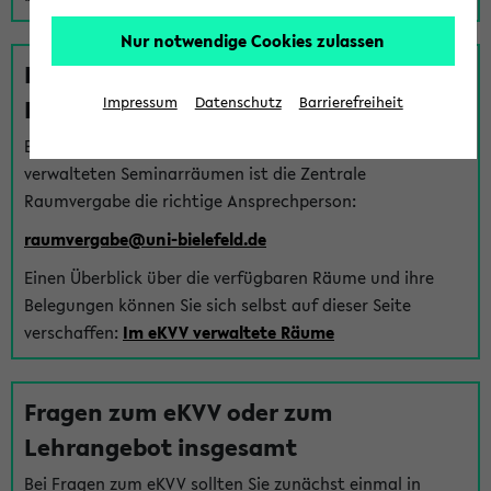
Nur notwendige Cookies zulassen
Fragen zu im eKVV verwalteten
Räumen
Impressum
Datenschutz
Barrierefreiheit
Bei Fragen zur Vergabe von Hörsälen und vom eKVV
verwalteten Seminarräumen ist die Zentrale
Raumvergabe die richtige Ansprechperson:
raumvergabe@uni-bielefeld.de
Einen Überblick über die verfügbaren Räume und ihre
Belegungen können Sie sich selbst auf dieser Seite
verschaffen:
Im eKVV verwaltete Räume
Fragen zum eKVV oder zum
Lehrangebot insgesamt
Bei Fragen zum eKVV sollten Sie zunächst einmal in