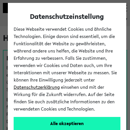
Datenschutzeinstellung
eKVV
Diese Webseite verwendet Cookies und ähnliche
Hilfe & Kontakt
Technologien. Einige davon sind essentiell, um die
Funktionalität der Website zu gewährleisten,
während andere uns helfen, die Website und Ihre
Fragen zu einzelnen Veranstaltungen
Erfahrung zu verbessern. Falls Sie zustimmen,
verwenden wir Cookies und Daten auch, um Ihre
Bei inhaltlichen und organisatorischen Fragen zu
Interaktionen mit unserer Webseite zu messen. Sie
einzelnen Veranstaltungen finden Sie Ansprechpersonen
können Ihre Einwilligung jederzeit unter
über den
Fragen
-Link bei jeder Veranstaltung. Der BIS
Datenschutzerklärung
einsehen und mit der
Support kann hier meist keine direkte Hilfe leisten.
Wirkung für die Zukunft widerrufen. Auf der Seite
Bei Veranstaltungen mit eKVV Teilnahmemanagement
finden Sie auch zusätzliche Informationen zu den
finden Sie eine Auskunft über die Personen, die Ihre
verwendeten Cookies und Technologien.
Platzzuteilung im eKVV eingetragen haben, auf der
Detailseite zum Teilnahmemanagement der
Alle akzeptieren
betreffenden Veranstaltung.