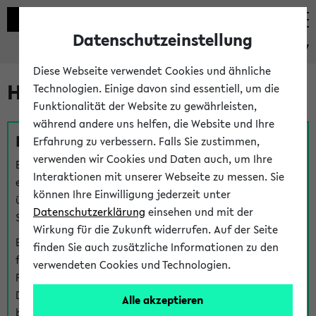
Datenschutzeinstellung
eKVV
Diese Webseite verwendet Cookies und ähnliche
Hilfe & Kontakt
Technologien. Einige davon sind essentiell, um die
Funktionalität der Website zu gewährleisten,
während andere uns helfen, die Website und Ihre
Fragen zu einzelnen Veranstaltungen
Erfahrung zu verbessern. Falls Sie zustimmen,
verwenden wir Cookies und Daten auch, um Ihre
Bei inhaltlichen und organisatorischen Fragen zu
Interaktionen mit unserer Webseite zu messen. Sie
einzelnen Veranstaltungen finden Sie Ansprechpersonen
können Ihre Einwilligung jederzeit unter
über den
Fragen
-Link bei jeder Veranstaltung. Der BIS
Datenschutzerklärung
einsehen und mit der
Support kann hier meist keine direkte Hilfe leisten.
Wirkung für die Zukunft widerrufen. Auf der Seite
Bei Veranstaltungen mit eKVV Teilnahmemanagement
finden Sie auch zusätzliche Informationen zu den
finden Sie eine Auskunft über die Personen, die Ihre
verwendeten Cookies und Technologien.
Platzzuteilung im eKVV eingetragen haben, auf der
Detailseite zum Teilnahmemanagement der
Alle akzeptieren
betreffenden Veranstaltung.