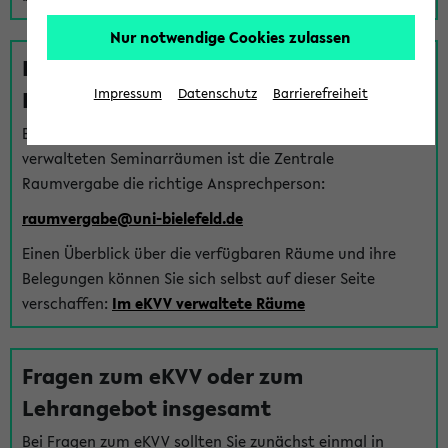
Nur notwendige Cookies zulassen
Fragen zu im eKVV verwalteten
Räumen
Impressum
Datenschutz
Barrierefreiheit
Bei Fragen zur Vergabe von Hörsälen und vom eKVV
verwalteten Seminarräumen ist die Zentrale
Raumvergabe die richtige Ansprechperson:
raumvergabe@uni-bielefeld.de
Einen Überblick über die verfügbaren Räume und ihre
Belegungen können Sie sich selbst auf dieser Seite
verschaffen:
Im eKVV verwaltete Räume
Fragen zum eKVV oder zum
Lehrangebot insgesamt
Bei Fragen zum eKVV sollten Sie zunächst einmal in