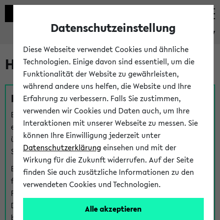
Datenschutzeinstellung
eKVV
Diese Webseite verwendet Cookies und ähnliche
Hilfe & Kontakt
Technologien. Einige davon sind essentiell, um die
Funktionalität der Website zu gewährleisten,
während andere uns helfen, die Website und Ihre
Fragen zu einzelnen Veranstaltungen
Erfahrung zu verbessern. Falls Sie zustimmen,
verwenden wir Cookies und Daten auch, um Ihre
Bei inhaltlichen und organisatorischen Fragen zu
Interaktionen mit unserer Webseite zu messen. Sie
einzelnen Veranstaltungen finden Sie Ansprechpersonen
können Ihre Einwilligung jederzeit unter
über den
Fragen
-Link bei jeder Veranstaltung. Der BIS
Datenschutzerklärung
einsehen und mit der
Support kann hier meist keine direkte Hilfe leisten.
Wirkung für die Zukunft widerrufen. Auf der Seite
Bei Veranstaltungen mit eKVV Teilnahmemanagement
finden Sie auch zusätzliche Informationen zu den
finden Sie eine Auskunft über die Personen, die Ihre
verwendeten Cookies und Technologien.
Platzzuteilung im eKVV eingetragen haben, auf der
Detailseite zum Teilnahmemanagement der
Alle akzeptieren
betreffenden Veranstaltung.