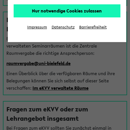
Nur notwendige Cookies zulassen
Fragen zu im eKVV verwalteten
Räumen
Impressum
Datenschutz
Barrierefreiheit
Bei Fragen zur Vergabe von Hörsälen und vom eKVV
verwalteten Seminarräumen ist die Zentrale
Raumvergabe die richtige Ansprechperson:
raumvergabe@uni-bielefeld.de
Einen Überblick über die verfügbaren Räume und ihre
Belegungen können Sie sich selbst auf dieser Seite
verschaffen:
Im eKVV verwaltete Räume
Fragen zum eKVV oder zum
Lehrangebot insgesamt
Bei Fragen zum eKVV sollten Sie zunächst einmal in