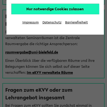
Nur notwendige Cookies zulassen
Fragen zu im eKVV verwalteten
Räumen
Impressum
Datenschutz
Barrierefreiheit
Bei Fragen zur Vergabe von Hörsälen und vom eKVV
verwalteten Seminarräumen ist die Zentrale
Raumvergabe die richtige Ansprechperson:
raumvergabe@uni-bielefeld.de
Einen Überblick über die verfügbaren Räume und ihre
Belegungen können Sie sich selbst auf dieser Seite
verschaffen:
Im eKVV verwaltete Räume
Fragen zum eKVV oder zum
Lehrangebot insgesamt
Bei Fragen zum eKVV sollten Sie zunächst einmal in