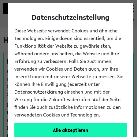
Datenschutzeinstellung
eKVV
Diese Webseite verwendet Cookies und ähnliche
Hilfe & Kontakt
Technologien. Einige davon sind essentiell, um die
Funktionalität der Website zu gewährleisten,
während andere uns helfen, die Website und Ihre
Fragen zu einzelnen Veranstaltungen
Erfahrung zu verbessern. Falls Sie zustimmen,
verwenden wir Cookies und Daten auch, um Ihre
Bei inhaltlichen und organisatorischen Fragen zu
Interaktionen mit unserer Webseite zu messen. Sie
einzelnen Veranstaltungen finden Sie Ansprechpersonen
können Ihre Einwilligung jederzeit unter
über den
Fragen
-Link bei jeder Veranstaltung. Der BIS
Datenschutzerklärung
einsehen und mit der
Support kann hier meist keine direkte Hilfe leisten.
Wirkung für die Zukunft widerrufen. Auf der Seite
Bei Veranstaltungen mit eKVV Teilnahmemanagement
finden Sie auch zusätzliche Informationen zu den
finden Sie eine Auskunft über die Personen, die Ihre
verwendeten Cookies und Technologien.
Platzzuteilung im eKVV eingetragen haben, auf der
Detailseite zum Teilnahmemanagement der
Alle akzeptieren
betreffenden Veranstaltung.