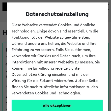
Datenschutzeinstellung
eKVV
Diese Webseite verwendet Cookies und ähnliche
Hilfe & Kontakt
Technologien. Einige davon sind essentiell, um die
Funktionalität der Website zu gewährleisten,
während andere uns helfen, die Website und Ihre
Fragen zu einzelnen Veranstaltungen
Erfahrung zu verbessern. Falls Sie zustimmen,
verwenden wir Cookies und Daten auch, um Ihre
Bei inhaltlichen und organisatorischen Fragen zu
Interaktionen mit unserer Webseite zu messen. Sie
einzelnen Veranstaltungen finden Sie Ansprechpersonen
können Ihre Einwilligung jederzeit unter
über den
Fragen
-Link bei jeder Veranstaltung. Der BIS
Datenschutzerklärung
einsehen und mit der
Support kann hier meist keine direkte Hilfe leisten.
Wirkung für die Zukunft widerrufen. Auf der Seite
Bei Veranstaltungen mit eKVV Teilnahmemanagement
finden Sie auch zusätzliche Informationen zu den
finden Sie eine Auskunft über die Personen, die Ihre
verwendeten Cookies und Technologien.
Platzzuteilung im eKVV eingetragen haben, auf der
Detailseite zum Teilnahmemanagement der
Alle akzeptieren
betreffenden Veranstaltung.