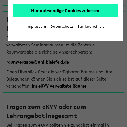
Nur notwendige Cookies zulassen
Fragen zu im eKVV verwalteten
Räumen
Impressum
Datenschutz
Barrierefreiheit
Bei Fragen zur Vergabe von Hörsälen und vom eKVV
verwalteten Seminarräumen ist die Zentrale
Raumvergabe die richtige Ansprechperson:
raumvergabe@uni-bielefeld.de
Einen Überblick über die verfügbaren Räume und ihre
Belegungen können Sie sich selbst auf dieser Seite
verschaffen:
Im eKVV verwaltete Räume
Fragen zum eKVV oder zum
Lehrangebot insgesamt
Bei Fragen zum eKVV sollten Sie zunächst einmal in