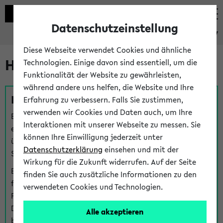
Datenschutzeinstellung
eKVV
Diese Webseite verwendet Cookies und ähnliche
Hilfe & Kontakt
Technologien. Einige davon sind essentiell, um die
Funktionalität der Website zu gewährleisten,
während andere uns helfen, die Website und Ihre
Fragen zu einzelnen Veranstaltungen
Erfahrung zu verbessern. Falls Sie zustimmen,
verwenden wir Cookies und Daten auch, um Ihre
Bei inhaltlichen und organisatorischen Fragen zu
Interaktionen mit unserer Webseite zu messen. Sie
einzelnen Veranstaltungen finden Sie Ansprechpersonen
können Ihre Einwilligung jederzeit unter
über den
Fragen
-Link bei jeder Veranstaltung. Der BIS
Datenschutzerklärung
einsehen und mit der
Support kann hier meist keine direkte Hilfe leisten.
Wirkung für die Zukunft widerrufen. Auf der Seite
Bei Veranstaltungen mit eKVV Teilnahmemanagement
finden Sie auch zusätzliche Informationen zu den
finden Sie eine Auskunft über die Personen, die Ihre
verwendeten Cookies und Technologien.
Platzzuteilung im eKVV eingetragen haben, auf der
Detailseite zum Teilnahmemanagement der
Alle akzeptieren
betreffenden Veranstaltung.