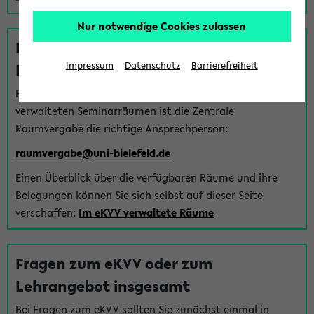
Nur notwendige Cookies zulassen
Fragen zu im eKVV verwalteten
Räumen
Impressum
Datenschutz
Barrierefreiheit
Bei Fragen zur Vergabe von Hörsälen und vom eKVV
verwalteten Seminarräumen ist die Zentrale
Raumvergabe die richtige Ansprechperson:
raumvergabe@uni-bielefeld.de
Einen Überblick über die verfügbaren Räume und ihre
Belegungen können Sie sich selbst auf dieser Seite
verschaffen:
Im eKVV verwaltete Räume
Fragen zum eKVV oder zum
Lehrangebot insgesamt
Bei Fragen zum eKVV sollten Sie zunächst einmal in