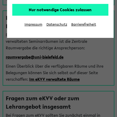
Nur notwendige Cookies zulassen
Fragen zu im eKVV verwalteten
Räumen
Impressum
Datenschutz
Barrierefreiheit
Bei Fragen zur Vergabe von Hörsälen und vom eKVV
verwalteten Seminarräumen ist die Zentrale
Raumvergabe die richtige Ansprechperson:
raumvergabe@uni-bielefeld.de
Einen Überblick über die verfügbaren Räume und ihre
Belegungen können Sie sich selbst auf dieser Seite
verschaffen:
Im eKVV verwaltete Räume
Fragen zum eKVV oder zum
Lehrangebot insgesamt
Bei Fragen zum eKVV sollten Sie zunächst einmal in