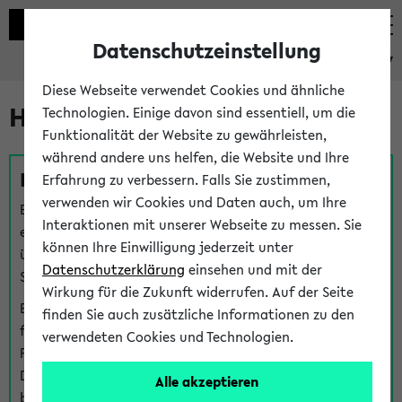
Datenschutzeinstellung
eKVV
Diese Webseite verwendet Cookies und ähnliche
Hilfe & Kontakt
Technologien. Einige davon sind essentiell, um die
Funktionalität der Website zu gewährleisten,
während andere uns helfen, die Website und Ihre
Fragen zu einzelnen Veranstaltungen
Erfahrung zu verbessern. Falls Sie zustimmen,
verwenden wir Cookies und Daten auch, um Ihre
Bei inhaltlichen und organisatorischen Fragen zu
Interaktionen mit unserer Webseite zu messen. Sie
einzelnen Veranstaltungen finden Sie Ansprechpersonen
können Ihre Einwilligung jederzeit unter
über den
Fragen
-Link bei jeder Veranstaltung. Der BIS
Datenschutzerklärung
einsehen und mit der
Support kann hier meist keine direkte Hilfe leisten.
Wirkung für die Zukunft widerrufen. Auf der Seite
Bei Veranstaltungen mit eKVV Teilnahmemanagement
finden Sie auch zusätzliche Informationen zu den
finden Sie eine Auskunft über die Personen, die Ihre
verwendeten Cookies und Technologien.
Platzzuteilung im eKVV eingetragen haben, auf der
Detailseite zum Teilnahmemanagement der
Alle akzeptieren
betreffenden Veranstaltung.