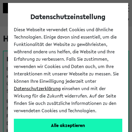
Datenschutzeinstellung
eKVV
Diese Webseite verwendet Cookies und ähnliche
Hilfe & Kontakt
Technologien. Einige davon sind essentiell, um die
Funktionalität der Website zu gewährleisten,
während andere uns helfen, die Website und Ihre
Fragen zu einzelnen Veranstaltungen
Erfahrung zu verbessern. Falls Sie zustimmen,
verwenden wir Cookies und Daten auch, um Ihre
Bei inhaltlichen und organisatorischen Fragen zu
Interaktionen mit unserer Webseite zu messen. Sie
einzelnen Veranstaltungen finden Sie Ansprechpersonen
können Ihre Einwilligung jederzeit unter
über den
Fragen
-Link bei jeder Veranstaltung. Der BIS
Datenschutzerklärung
einsehen und mit der
Support kann hier meist keine direkte Hilfe leisten.
Wirkung für die Zukunft widerrufen. Auf der Seite
Bei Veranstaltungen mit eKVV Teilnahmemanagement
finden Sie auch zusätzliche Informationen zu den
finden Sie eine Auskunft über die Personen, die Ihre
verwendeten Cookies und Technologien.
Platzzuteilung im eKVV eingetragen haben, auf der
Detailseite zum Teilnahmemanagement der
Alle akzeptieren
betreffenden Veranstaltung.