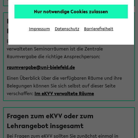
Nur notwendige Cookies zulassen
Fragen zu im eKVV verwalteten
Räumen
Impressum
Datenschutz
Barrierefreiheit
Bei Fragen zur Vergabe von Hörsälen und vom eKVV
verwalteten Seminarräumen ist die Zentrale
Raumvergabe die richtige Ansprechperson:
raumvergabe@uni-bielefeld.de
Einen Überblick über die verfügbaren Räume und ihre
Belegungen können Sie sich selbst auf dieser Seite
verschaffen:
Im eKVV verwaltete Räume
Fragen zum eKVV oder zum
Lehrangebot insgesamt
Bei Fragen zum eKVV sollten Sie zunächst einmal in