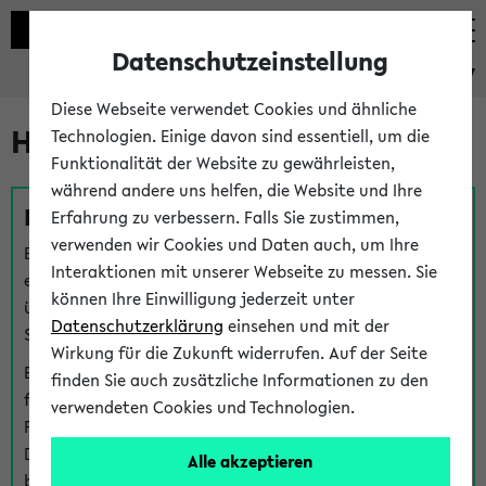
Datenschutzeinstellung
eKVV
Diese Webseite verwendet Cookies und ähnliche
Hilfe & Kontakt
Technologien. Einige davon sind essentiell, um die
Funktionalität der Website zu gewährleisten,
während andere uns helfen, die Website und Ihre
Fragen zu einzelnen Veranstaltungen
Erfahrung zu verbessern. Falls Sie zustimmen,
verwenden wir Cookies und Daten auch, um Ihre
Bei inhaltlichen und organisatorischen Fragen zu
Interaktionen mit unserer Webseite zu messen. Sie
einzelnen Veranstaltungen finden Sie Ansprechpersonen
können Ihre Einwilligung jederzeit unter
über den
Fragen
-Link bei jeder Veranstaltung. Der BIS
Datenschutzerklärung
einsehen und mit der
Support kann hier meist keine direkte Hilfe leisten.
Wirkung für die Zukunft widerrufen. Auf der Seite
Bei Veranstaltungen mit eKVV Teilnahmemanagement
finden Sie auch zusätzliche Informationen zu den
finden Sie eine Auskunft über die Personen, die Ihre
verwendeten Cookies und Technologien.
Platzzuteilung im eKVV eingetragen haben, auf der
Detailseite zum Teilnahmemanagement der
Alle akzeptieren
betreffenden Veranstaltung.