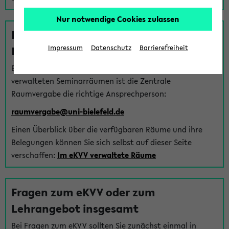
Nur notwendige Cookies zulassen
Fragen zu im eKVV verwalteten
Räumen
Impressum
Datenschutz
Barrierefreiheit
Bei Fragen zur Vergabe von Hörsälen und vom eKVV
verwalteten Seminarräumen ist die Zentrale
Raumvergabe die richtige Ansprechperson:
raumvergabe@uni-bielefeld.de
Einen Überblick über die verfügbaren Räume und ihre
Belegungen können Sie sich selbst auf dieser Seite
verschaffen:
Im eKVV verwaltete Räume
Fragen zum eKVV oder zum
Lehrangebot insgesamt
Bei Fragen zum eKVV sollten Sie zunächst einmal in