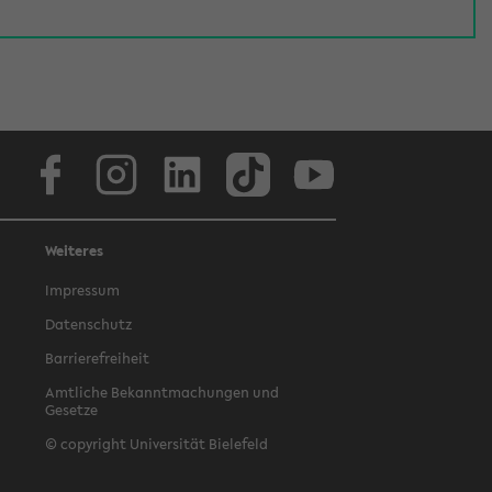
Facebook
Instagram
LinkedIn
TikTok
Youtube
Weiteres
Impressum
Datenschutz
Barrierefreiheit
Amtliche Bekanntmachungen und
Gesetze
© copyright Universität Bielefeld