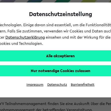
Datenschutzeinstellung
chnologien. Einige davon sind essentiell, um die Funktionalit
sern. Falls Sie zustimmen, verwenden wir Cookies und Daten auc
nter
Datenschutzerklärung
einsehen und mit der Wirkung für die 
ookies und Technologien.
Studium
Lehre
International
Alle akzeptieren
akt
Nur notwendige Cookies zulassen
nen Veranstaltungen
Impressum
Datenschutz
Barrierefreiheit
isatorischen Fragen zu einzelnen Veranstaltungen finden Sie A
rt kann hier meist keine direkte Hilfe leisten.
VV Teilnahmemanagement finden Sie eine Auskunft über die Pers
eilnahmemanagement der betreffenden Veranstaltung.