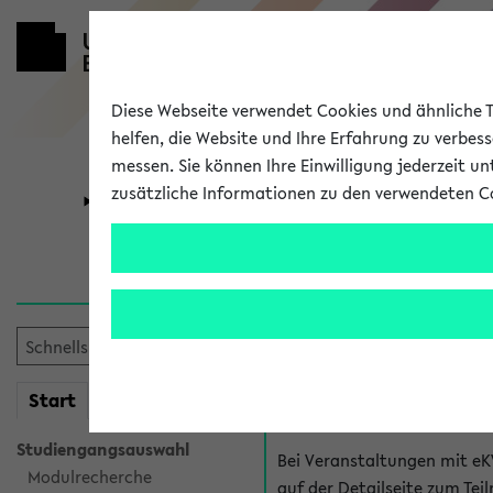
Diese Webseite verwendet Cookies und ähnliche Te
helfen, die Website und Ihre Erfahrung zu verbes
messen. Sie können Ihre Einwilligung jederzeit u
zusätzliche Informationen zu den verwendeten C
Universität
Forschung
Hilfe & Kont
Fragen zu einzel
Bei inhaltlichen und organ
mein
Start
eKVV
Veranstaltung. Der BIS Suppo
Studiengangsauswahl
Bei Veranstaltungen mit eK
Modulrecherche
auf der Detailseite zum T