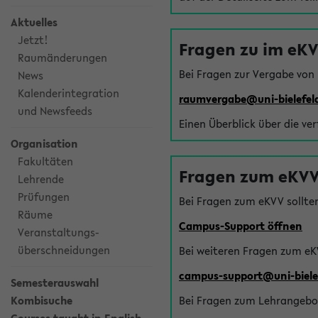
Aktuelles
Jetzt!
Fragen zu im eK
Raumänderungen
Bei Fragen zur Vergabe von
News
Kalenderintegration
raumvergabe@uni-bielefel
und Newsfeeds
Einen Überblick über die ve
Organisation
Fakultäten
Fragen zum eKVV
Lehrende
Prüfungen
Bei Fragen zum eKVV sollte
Räume
Campus-Support öffnen
Veranstaltungs-
überschneidungen
Bei weiteren Fragen zum eK
campus-support@uni-biele
Semesterauswahl
Kombisuche
Bei Fragen zum Lehrangebot 