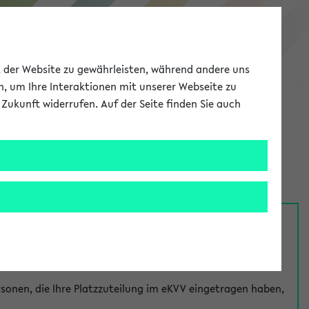
eKVV
ät der Website zu gewährleisten, während andere uns
h, um Ihre Interaktionen mit unserer Webseite zu
Zukunft widerrufen. Auf der Seite finden Sie auch
Meine Uni
EN
ANMELDEN
nsprechpersonen über den
Fragen
-Link bei jeder
onen, die Ihre Platzzuteilung im eKVV eingetragen haben,