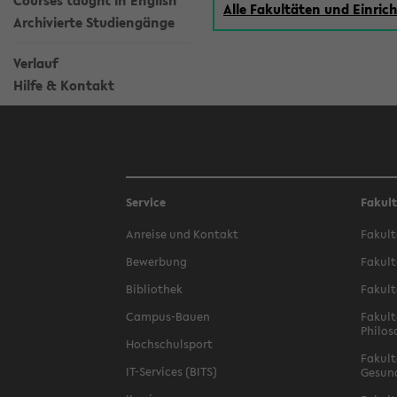
Courses taught in English
Alle Fakultäten und Einri
Archivierte Studiengänge
Verlauf
Hilfe & Kontakt
Service
Fakul
Anreise und Kontakt
Fakult
Bewerbung
Fakult
Bibliothek
Fakult
Campus-Bauen
Fakult
Philos
Hochschulsport
Fakult
IT-Services (BITS)
Gesun