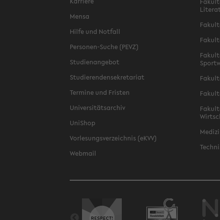
Karriere
Fakult
Litera
Mensa
Fakult
Hilfe und Notfall
Fakult
Personen-Suche (PEVZ)
Fakult
Studienangebot
Sportw
Studierendensekretariat
Fakult
Termine und Fristen
Fakult
Universitätsarchiv
Fakult
Wirtsc
UniShop
Medizi
Vorlesungsverzeichnis (eKVV)
Techni
Webmail