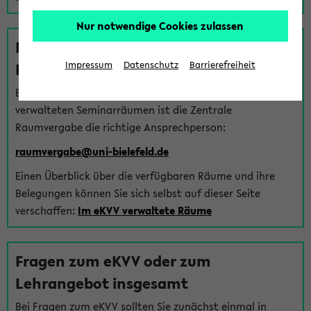
Nur notwendige Cookies zulassen
Fragen zu im eKVV verwalteten
Räumen
Impressum
Datenschutz
Barrierefreiheit
Bei Fragen zur Vergabe von Hörsälen und vom eKVV
verwalteten Seminarräumen ist die Zentrale
Raumvergabe die richtige Ansprechperson:
raumvergabe@uni-bielefeld.de
Einen Überblick über die verfügbaren Räume und ihre
Belegungen können Sie sich selbst auf dieser Seite
verschaffen:
Im eKVV verwaltete Räume
Fragen zum eKVV oder zum
Lehrangebot insgesamt
Bei Fragen zum eKVV sollten Sie zunächst einmal in