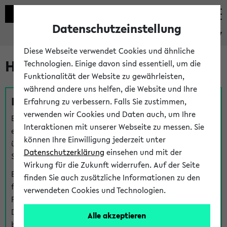
Datenschutzeinstellung
eKVV
Diese Webseite verwendet Cookies und ähnliche
Hilfe & Kontakt
Technologien. Einige davon sind essentiell, um die
Funktionalität der Website zu gewährleisten,
während andere uns helfen, die Website und Ihre
Fragen zu einzelnen Veranstaltungen
Erfahrung zu verbessern. Falls Sie zustimmen,
verwenden wir Cookies und Daten auch, um Ihre
Bei inhaltlichen und organisatorischen Fragen zu
Interaktionen mit unserer Webseite zu messen. Sie
einzelnen Veranstaltungen finden Sie Ansprechpersonen
können Ihre Einwilligung jederzeit unter
über den
Fragen
-Link bei jeder Veranstaltung. Der BIS
Datenschutzerklärung
einsehen und mit der
Support kann hier meist keine direkte Hilfe leisten.
Wirkung für die Zukunft widerrufen. Auf der Seite
Bei Veranstaltungen mit eKVV Teilnahmemanagement
finden Sie auch zusätzliche Informationen zu den
finden Sie eine Auskunft über die Personen, die Ihre
verwendeten Cookies und Technologien.
Platzzuteilung im eKVV eingetragen haben, auf der
Detailseite zum Teilnahmemanagement der
Alle akzeptieren
betreffenden Veranstaltung.