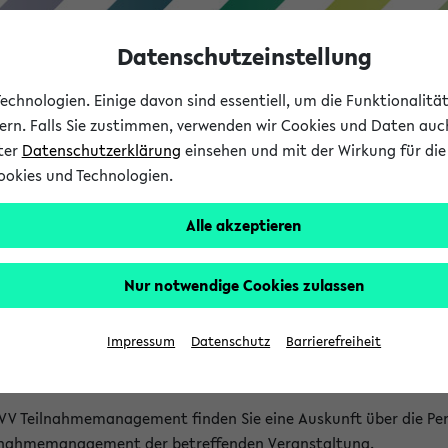
Datenschutzeinstellung
chnologien. Einige davon sind essentiell, um die Funktionalit
sern. Falls Sie zustimmen, verwenden wir Cookies und Daten auc
nter
Datenschutzerklärung
einsehen und mit der Wirkung für die 
ookies und Technologien.
Studium
Lehre
International
Alle akzeptieren
akt
Nur notwendige Cookies zulassen
nen Veranstaltungen
Impressum
Datenschutz
Barrierefreiheit
isatorischen Fragen zu einzelnen Veranstaltungen finden Sie A
rt kann hier meist keine direkte Hilfe leisten.
VV Teilnahmemanagement finden Sie eine Auskunft über die Pers
eilnahmemanagement der betreffenden Veranstaltung.