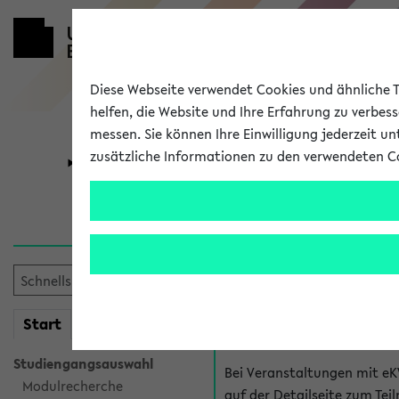
Diese Webseite verwendet Cookies und ähnliche Te
helfen, die Website und Ihre Erfahrung zu verbes
messen. Sie können Ihre Einwilligung jederzeit u
zusätzliche Informationen zu den verwendeten C
Universität
Forschung
Hilfe & Kont
Fragen zu einzel
Bei inhaltlichen und organ
mein
Start
eKVV
Veranstaltung. Der BIS Suppo
Studiengangsauswahl
Bei Veranstaltungen mit eK
Modulrecherche
auf der Detailseite zum T