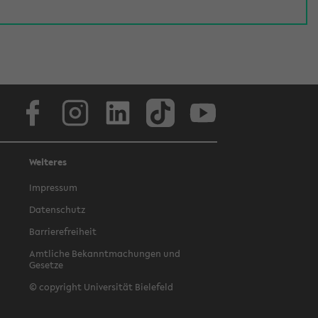
Facebook
Instagram
LinkedIn
TikTok
Youtube
Weiteres
Impressum
Datenschutz
Barrierefreiheit
Amtliche Bekanntmachungen und
Gesetze
© copyright Universität Bielefeld