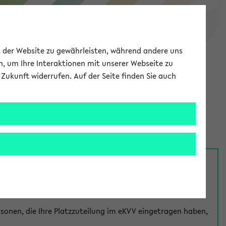
eKVV
ät der Website zu gewährleisten, während andere uns
h, um Ihre Interaktionen mit unserer Webseite zu
Zukunft widerrufen. Auf der Seite finden Sie auch
Meine Uni
EN
ANMELDEN
nsprechpersonen über den
Fragen
-Link bei jeder
onen, die Ihre Platzzuteilung im eKVV eingetragen haben,