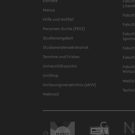
Karriere
Fakult
Litera
Mensa
Fakult
Hilfe und Notfall
Fakult
Personen-Suche (PEVZ)
Fakult
Studienangebot
Sportw
Studierendensekretariat
Fakult
Termine und Fristen
Fakult
Universitätsarchiv
Fakult
Wirtsc
UniShop
Medizi
Vorlesungsverzeichnis (eKVV)
Techni
Webmail