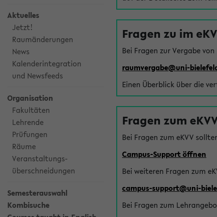
Aktuelles
Jetzt!
Fragen zu im eK
Raumänderungen
Bei Fragen zur Vergabe von
News
Kalenderintegration
raumvergabe@uni-bielefel
und Newsfeeds
Einen Überblick über die ve
Organisation
Fakultäten
Fragen zum eKVV
Lehrende
Prüfungen
Bei Fragen zum eKVV sollte
Räume
Campus-Support öffnen
Veranstaltungs-
überschneidungen
Bei weiteren Fragen zum eK
campus-support@uni-biele
Semesterauswahl
Kombisuche
Bei Fragen zum Lehrangebot 