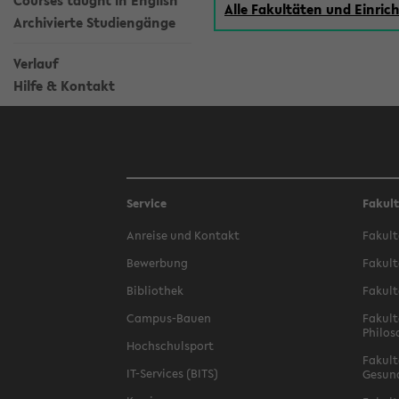
Courses taught in English
Alle Fakultäten und Einri
Archivierte Studiengänge
Verlauf
Hilfe & Kontakt
Service
Fakul
Anreise und Kontakt
Fakult
Bewerbung
Fakult
Bibliothek
Fakult
Campus-Bauen
Fakult
Philos
Hochschulsport
Fakult
IT-Services (BITS)
Gesun