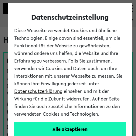
Datenschutzeinstellung
eKVV
Diese Webseite verwendet Cookies und ähnliche
Hilfe & Kontakt
Technologien. Einige davon sind essentiell, um die
Funktionalität der Website zu gewährleisten,
während andere uns helfen, die Website und Ihre
Fragen zu einzelnen Veranstaltungen
Erfahrung zu verbessern. Falls Sie zustimmen,
verwenden wir Cookies und Daten auch, um Ihre
Bei inhaltlichen und organisatorischen Fragen zu
Interaktionen mit unserer Webseite zu messen. Sie
einzelnen Veranstaltungen finden Sie Ansprechpersonen
können Ihre Einwilligung jederzeit unter
über den
Fragen
-Link bei jeder Veranstaltung. Der BIS
Datenschutzerklärung
einsehen und mit der
Support kann hier meist keine direkte Hilfe leisten.
Wirkung für die Zukunft widerrufen. Auf der Seite
Bei Veranstaltungen mit eKVV Teilnahmemanagement
finden Sie auch zusätzliche Informationen zu den
finden Sie eine Auskunft über die Personen, die Ihre
verwendeten Cookies und Technologien.
Platzzuteilung im eKVV eingetragen haben, auf der
Detailseite zum Teilnahmemanagement der
Alle akzeptieren
betreffenden Veranstaltung.