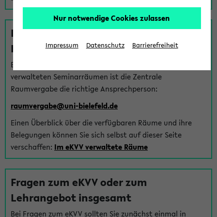
Nur notwendige Cookies zulassen
Fragen zu im eKVV verwalteten
Räumen
Impressum
Datenschutz
Barrierefreiheit
Bei Fragen zur Vergabe von Hörsälen und vom eKVV
verwalteten Seminarräumen ist die Zentrale
Raumvergabe die richtige Ansprechperson:
raumvergabe@uni-bielefeld.de
Einen Überblick über die verfügbaren Räume und ihre
Belegungen können Sie sich selbst auf dieser Seite
verschaffen:
Im eKVV verwaltete Räume
Fragen zum eKVV oder zum
Lehrangebot insgesamt
Bei Fragen zum eKVV sollten Sie zunächst einmal in