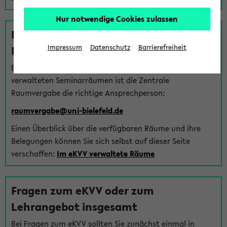
Nur notwendige Cookies zulassen
Fragen zu im eKVV verwalteten
Räumen
Impressum
Datenschutz
Barrierefreiheit
Bei Fragen zur Vergabe von Hörsälen und vom eKVV
verwalteten Seminarräumen ist die Zentrale
Raumvergabe die richtige Ansprechperson:
raumvergabe@uni-bielefeld.de
Einen Überblick über die verfügbaren Räume und ihre
Belegungen können Sie sich selbst auf dieser Seite
verschaffen:
Im eKVV verwaltete Räume
Fragen zum eKVV oder zum
Lehrangebot insgesamt
Bei Fragen zum eKVV sollten Sie zunächst einmal in