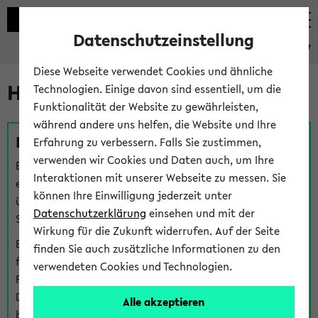
Datenschutzeinstellung
eKVV
Diese Webseite verwendet Cookies und ähnliche
Hilfe & Kontakt
Technologien. Einige davon sind essentiell, um die
Funktionalität der Website zu gewährleisten,
während andere uns helfen, die Website und Ihre
Fragen zu einzelnen Veranstaltungen
Erfahrung zu verbessern. Falls Sie zustimmen,
verwenden wir Cookies und Daten auch, um Ihre
Bei inhaltlichen und organisatorischen Fragen zu
Interaktionen mit unserer Webseite zu messen. Sie
einzelnen Veranstaltungen finden Sie Ansprechpersonen
können Ihre Einwilligung jederzeit unter
über den
Fragen
-Link bei jeder Veranstaltung. Der BIS
Datenschutzerklärung
einsehen und mit der
Support kann hier meist keine direkte Hilfe leisten.
Wirkung für die Zukunft widerrufen. Auf der Seite
Bei Veranstaltungen mit eKVV Teilnahmemanagement
finden Sie auch zusätzliche Informationen zu den
finden Sie eine Auskunft über die Personen, die Ihre
verwendeten Cookies und Technologien.
Platzzuteilung im eKVV eingetragen haben, auf der
Detailseite zum Teilnahmemanagement der
Alle akzeptieren
betreffenden Veranstaltung.