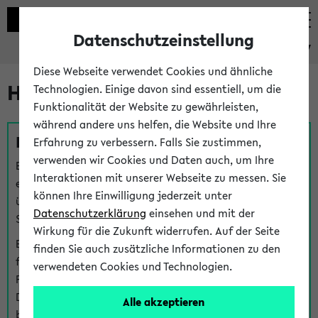
Datenschutzeinstellung
eKVV
Diese Webseite verwendet Cookies und ähnliche
Hilfe & Kontakt
Technologien. Einige davon sind essentiell, um die
Funktionalität der Website zu gewährleisten,
während andere uns helfen, die Website und Ihre
Fragen zu einzelnen Veranstaltungen
Erfahrung zu verbessern. Falls Sie zustimmen,
verwenden wir Cookies und Daten auch, um Ihre
Bei inhaltlichen und organisatorischen Fragen zu
Interaktionen mit unserer Webseite zu messen. Sie
einzelnen Veranstaltungen finden Sie Ansprechpersonen
können Ihre Einwilligung jederzeit unter
über den
Fragen
-Link bei jeder Veranstaltung. Der BIS
Datenschutzerklärung
einsehen und mit der
Support kann hier meist keine direkte Hilfe leisten.
Wirkung für die Zukunft widerrufen. Auf der Seite
Bei Veranstaltungen mit eKVV Teilnahmemanagement
finden Sie auch zusätzliche Informationen zu den
finden Sie eine Auskunft über die Personen, die Ihre
verwendeten Cookies und Technologien.
Platzzuteilung im eKVV eingetragen haben, auf der
Detailseite zum Teilnahmemanagement der
Alle akzeptieren
betreffenden Veranstaltung.