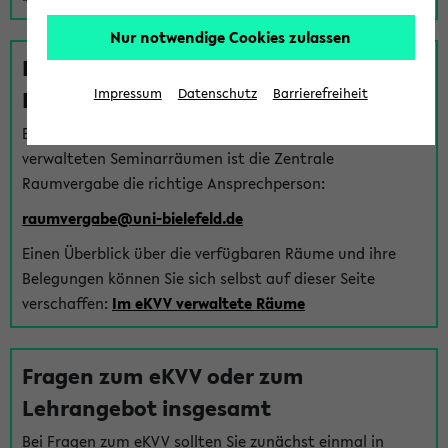
Nur notwendige Cookies zulassen
Fragen zu im eKVV verwalteten
Räumen
Impressum
Datenschutz
Barrierefreiheit
Bei Fragen zur Vergabe von Hörsälen und vom eKVV
verwalteten Seminarräumen ist die Zentrale
Raumvergabe die richtige Ansprechperson:
raumvergabe@uni-bielefeld.de
Einen Überblick über die verfügbaren Räume und ihre
Belegungen können Sie sich selbst auf dieser Seite
verschaffen:
Im eKVV verwaltete Räume
Fragen zum eKVV oder zum
Lehrangebot insgesamt
Bei Fragen zum eKVV sollten Sie zunächst einmal in