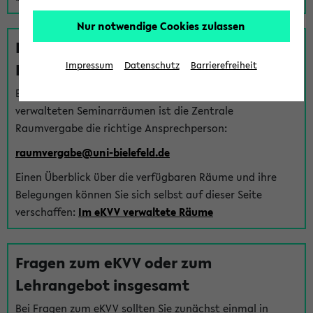
Nur notwendige Cookies zulassen
Fragen zu im eKVV verwalteten
Räumen
Impressum
Datenschutz
Barrierefreiheit
Bei Fragen zur Vergabe von Hörsälen und vom eKVV
verwalteten Seminarräumen ist die Zentrale
Raumvergabe die richtige Ansprechperson:
raumvergabe@uni-bielefeld.de
Einen Überblick über die verfügbaren Räume und ihre
Belegungen können Sie sich selbst auf dieser Seite
verschaffen:
Im eKVV verwaltete Räume
Fragen zum eKVV oder zum
Lehrangebot insgesamt
Bei Fragen zum eKVV sollten Sie zunächst einmal in