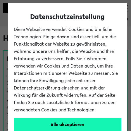
Datenschutzeinstellung
eKVV
Diese Webseite verwendet Cookies und ähnliche
Hilfe & Kontakt
Technologien. Einige davon sind essentiell, um die
Funktionalität der Website zu gewährleisten,
während andere uns helfen, die Website und Ihre
Fragen zu einzelnen Veranstaltungen
Erfahrung zu verbessern. Falls Sie zustimmen,
verwenden wir Cookies und Daten auch, um Ihre
Bei inhaltlichen und organisatorischen Fragen zu
Interaktionen mit unserer Webseite zu messen. Sie
einzelnen Veranstaltungen finden Sie Ansprechpersonen
können Ihre Einwilligung jederzeit unter
über den
Fragen
-Link bei jeder Veranstaltung. Der BIS
Datenschutzerklärung
einsehen und mit der
Support kann hier meist keine direkte Hilfe leisten.
Wirkung für die Zukunft widerrufen. Auf der Seite
Bei Veranstaltungen mit eKVV Teilnahmemanagement
finden Sie auch zusätzliche Informationen zu den
finden Sie eine Auskunft über die Personen, die Ihre
verwendeten Cookies und Technologien.
Platzzuteilung im eKVV eingetragen haben, auf der
Detailseite zum Teilnahmemanagement der
Alle akzeptieren
betreffenden Veranstaltung.