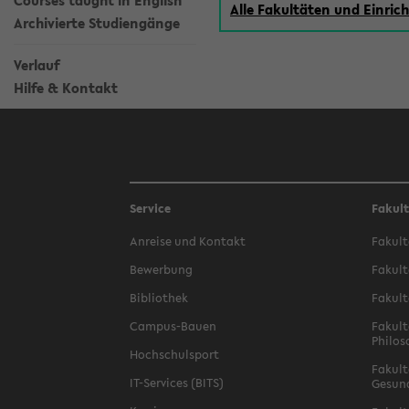
Courses taught in English
Alle Fakultäten und Einri
Archivierte Studiengänge
Verlauf
Hilfe & Kontakt
Service
Fakul
Anreise und Kontakt
Fakult
Bewerbung
Fakult
Bibliothek
Fakult
Campus-Bauen
Fakult
Philos
Hochschulsport
Fakult
IT-Services (BITS)
Gesun