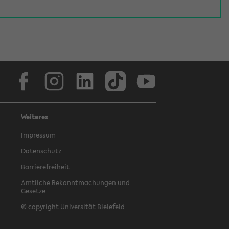
Facebook
Instagram
LinkedIn
TikTok
Youtube
Weiteres
Impressum
Datenschutz
Barrierefreiheit
Amtliche Bekanntmachungen und
Gesetze
© copyright Universität Bielefeld