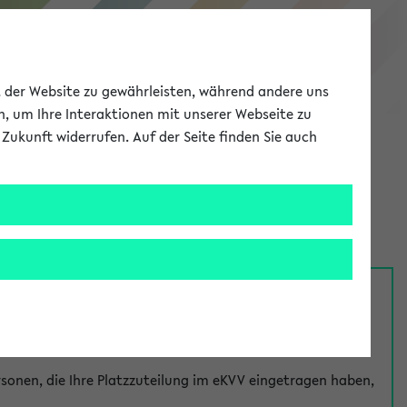
eKVV
ät der Website zu gewährleisten, während andere uns
h, um Ihre Interaktionen mit unserer Webseite zu
Zukunft widerrufen. Auf der Seite finden Sie auch
Meine Uni
EN
ANMELDEN
nsprechpersonen über den
Fragen
-Link bei jeder
onen, die Ihre Platzzuteilung im eKVV eingetragen haben,