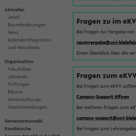
Aktuelles
Jetzt!
Fragen zu im eK
Raumänderungen
Bei Fragen zur Vergabe von
News
Kalenderintegration
raumvergabe@uni-bielefel
und Newsfeeds
Einen Überblick über die ve
Organisation
Fakultäten
Fragen zum eKVV
Lehrende
Prüfungen
Bei Fragen zum eKVV sollte
Räume
Campus-Support öffnen
Veranstaltungs-
überschneidungen
Bei weiteren Fragen zum eK
campus-support@uni-biele
Semesterauswahl
Kombisuche
Bei Fragen zum Lehrangebot 