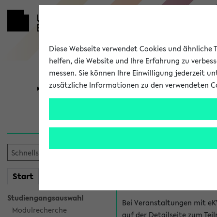
Diese Webseite verwendet Cookies und ähnliche Te
helfen, die Website und Ihre Erfahrung zu verbes
messen. Sie können Ihre Einwilligung jederzeit u
zusätzliche Informationen zu den verwendeten C
Universität
Forschung
Hilfe & Kont
Fragen zu einzel
Bei inhaltlichen und organ
mein
Start
eKVV
Veranstaltung. Der BIS Suppo
Studiengangsauswahl
Bei Veranstaltungen mit eK
Modulrecherche
auf der Detailseite zum T