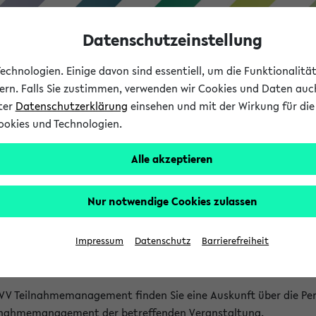
Datenschutzeinstellung
chnologien. Einige davon sind essentiell, um die Funktionalit
sern. Falls Sie zustimmen, verwenden wir Cookies und Daten auc
nter
Datenschutzerklärung
einsehen und mit der Wirkung für die 
ookies und Technologien.
Studium
Lehre
International
Alle akzeptieren
akt
Nur notwendige Cookies zulassen
nen Veranstaltungen
Impressum
Datenschutz
Barrierefreiheit
isatorischen Fragen zu einzelnen Veranstaltungen finden Sie A
rt kann hier meist keine direkte Hilfe leisten.
VV Teilnahmemanagement finden Sie eine Auskunft über die Pers
eilnahmemanagement der betreffenden Veranstaltung.