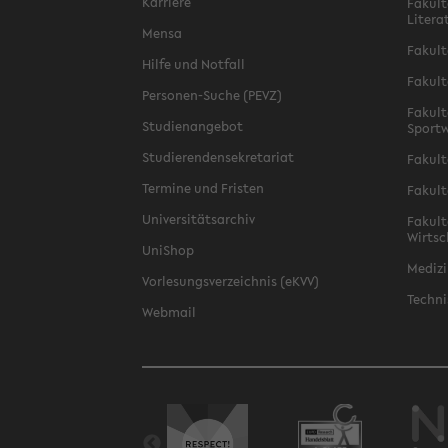
Karriere
Fakult
Litera
Mensa
Fakult
Hilfe und Notfall
Fakult
Personen-Suche (PEVZ)
Fakult
Studienangebot
Sportw
Studierendensekretariat
Fakult
Termine und Fristen
Fakult
Universitätsarchiv
Fakult
Wirtsc
UniShop
Medizi
Vorlesungsverzeichnis (eKVV)
Techni
Webmail