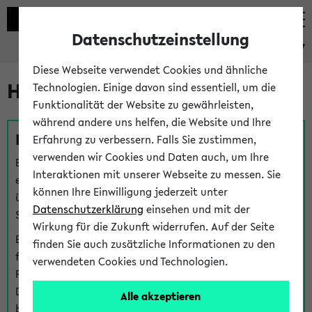
Datenschutzeinstellung
eKVV
Diese Webseite verwendet Cookies und ähnliche
Hilfe & Kontakt
Technologien. Einige davon sind essentiell, um die
Funktionalität der Website zu gewährleisten,
während andere uns helfen, die Website und Ihre
Fragen zu einzelnen Veranstaltungen
Erfahrung zu verbessern. Falls Sie zustimmen,
verwenden wir Cookies und Daten auch, um Ihre
Bei inhaltlichen und organisatorischen Fragen zu
Interaktionen mit unserer Webseite zu messen. Sie
einzelnen Veranstaltungen finden Sie Ansprechpersonen
können Ihre Einwilligung jederzeit unter
über den
Fragen
-Link bei jeder Veranstaltung. Der BIS
Datenschutzerklärung
einsehen und mit der
Support kann hier meist keine direkte Hilfe leisten.
Wirkung für die Zukunft widerrufen. Auf der Seite
Bei Veranstaltungen mit eKVV Teilnahmemanagement
finden Sie auch zusätzliche Informationen zu den
finden Sie eine Auskunft über die Personen, die Ihre
verwendeten Cookies und Technologien.
Platzzuteilung im eKVV eingetragen haben, auf der
Detailseite zum Teilnahmemanagement der
Alle akzeptieren
betreffenden Veranstaltung.