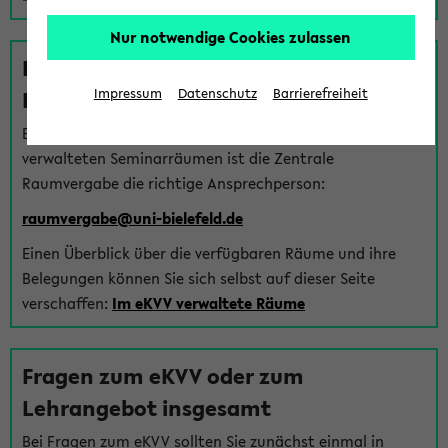
Nur notwendige Cookies zulassen
Fragen zu im eKVV verwalteten
Räumen
Impressum
Datenschutz
Barrierefreiheit
Bei Fragen zur Vergabe von Hörsälen und vom eKVV
verwalteten Seminarräumen ist die Zentrale
Raumvergabe die richtige Ansprechperson:
raumvergabe@uni-bielefeld.de
Einen Überblick über die verfügbaren Räume und ihre
Belegungen können Sie sich selbst auf dieser Seite
verschaffen:
Im eKVV verwaltete Räume
Fragen zum eKVV oder zum
Lehrangebot insgesamt
Bei Fragen zum eKVV sollten Sie zunächst einmal in