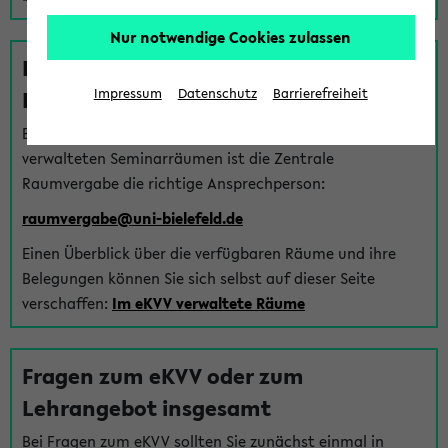
Nur notwendige Cookies zulassen
Fragen zu im eKVV verwalteten
Räumen
Impressum
Datenschutz
Barrierefreiheit
Bei Fragen zur Vergabe von Hörsälen und vom eKVV
verwalteten Seminarräumen ist die Zentrale
Raumvergabe die richtige Ansprechperson:
raumvergabe@uni-bielefeld.de
Einen Überblick über die verfügbaren Räume und ihre
Belegungen können Sie sich selbst auf dieser Seite
verschaffen:
Im eKVV verwaltete Räume
Fragen zum eKVV oder zum
Lehrangebot insgesamt
Bei Fragen zum eKVV sollten Sie zunächst einmal in