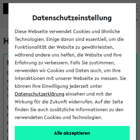
Datenschutzeinstellung
eKVV
Diese Webseite verwendet Cookies und ähnliche
Hilfe & Kontakt
Technologien. Einige davon sind essentiell, um die
Funktionalität der Website zu gewährleisten,
während andere uns helfen, die Website und Ihre
Fragen zu einzelnen Veranstaltungen
Erfahrung zu verbessern. Falls Sie zustimmen,
verwenden wir Cookies und Daten auch, um Ihre
Bei inhaltlichen und organisatorischen Fragen zu
Interaktionen mit unserer Webseite zu messen. Sie
einzelnen Veranstaltungen finden Sie Ansprechpersonen
können Ihre Einwilligung jederzeit unter
über den
Fragen
-Link bei jeder Veranstaltung. Der BIS
Datenschutzerklärung
einsehen und mit der
Support kann hier meist keine direkte Hilfe leisten.
Wirkung für die Zukunft widerrufen. Auf der Seite
Bei Veranstaltungen mit eKVV Teilnahmemanagement
finden Sie auch zusätzliche Informationen zu den
finden Sie eine Auskunft über die Personen, die Ihre
verwendeten Cookies und Technologien.
Platzzuteilung im eKVV eingetragen haben, auf der
Detailseite zum Teilnahmemanagement der
Alle akzeptieren
betreffenden Veranstaltung.