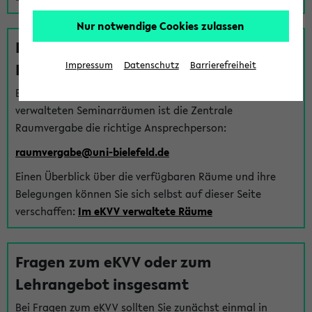
Nur notwendige Cookies zulassen
Fragen zu im eKVV verwalteten
Räumen
Impressum
Datenschutz
Barrierefreiheit
Bei Fragen zur Vergabe von Hörsälen und vom eKVV
verwalteten Seminarräumen ist die Zentrale
Raumvergabe die richtige Ansprechperson:
raumvergabe@uni-bielefeld.de
Einen Überblick über die verfügbaren Räume und ihre
Belegungen können Sie sich selbst auf dieser Seite
verschaffen:
Im eKVV verwaltete Räume
Fragen zum eKVV oder zum
Lehrangebot insgesamt
Bei Fragen zum eKVV sollten Sie zunächst einmal in