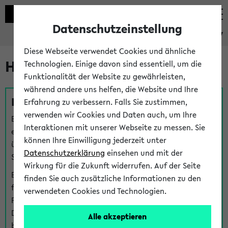
Datenschutzeinstellung
eKVV
Diese Webseite verwendet Cookies und ähnliche
Hilfe & Kontakt
Technologien. Einige davon sind essentiell, um die
Funktionalität der Website zu gewährleisten,
während andere uns helfen, die Website und Ihre
Fragen zu einzelnen Veranstaltungen
Erfahrung zu verbessern. Falls Sie zustimmen,
verwenden wir Cookies und Daten auch, um Ihre
Bei inhaltlichen und organisatorischen Fragen zu
Interaktionen mit unserer Webseite zu messen. Sie
einzelnen Veranstaltungen finden Sie Ansprechpersonen
können Ihre Einwilligung jederzeit unter
über den
Fragen
-Link bei jeder Veranstaltung. Der BIS
Datenschutzerklärung
einsehen und mit der
Support kann hier meist keine direkte Hilfe leisten.
Wirkung für die Zukunft widerrufen. Auf der Seite
Bei Veranstaltungen mit eKVV Teilnahmemanagement
finden Sie auch zusätzliche Informationen zu den
finden Sie eine Auskunft über die Personen, die Ihre
verwendeten Cookies und Technologien.
Platzzuteilung im eKVV eingetragen haben, auf der
Detailseite zum Teilnahmemanagement der
Alle akzeptieren
betreffenden Veranstaltung.