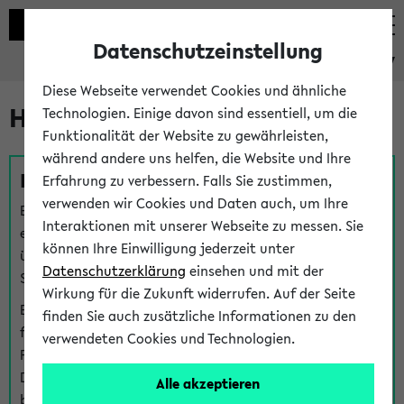
Datenschutzeinstellung
eKVV
Diese Webseite verwendet Cookies und ähnliche
Hilfe & Kontakt
Technologien. Einige davon sind essentiell, um die
Funktionalität der Website zu gewährleisten,
während andere uns helfen, die Website und Ihre
Fragen zu einzelnen Veranstaltungen
Erfahrung zu verbessern. Falls Sie zustimmen,
verwenden wir Cookies und Daten auch, um Ihre
Bei inhaltlichen und organisatorischen Fragen zu
Interaktionen mit unserer Webseite zu messen. Sie
einzelnen Veranstaltungen finden Sie Ansprechpersonen
können Ihre Einwilligung jederzeit unter
über den
Fragen
-Link bei jeder Veranstaltung. Der BIS
Datenschutzerklärung
einsehen und mit der
Support kann hier meist keine direkte Hilfe leisten.
Wirkung für die Zukunft widerrufen. Auf der Seite
Bei Veranstaltungen mit eKVV Teilnahmemanagement
finden Sie auch zusätzliche Informationen zu den
finden Sie eine Auskunft über die Personen, die Ihre
verwendeten Cookies und Technologien.
Platzzuteilung im eKVV eingetragen haben, auf der
Detailseite zum Teilnahmemanagement der
Alle akzeptieren
betreffenden Veranstaltung.