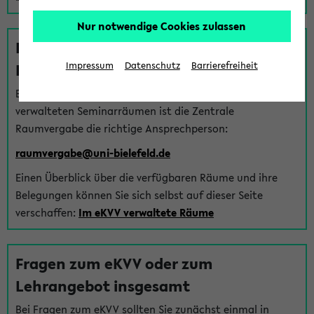
Nur notwendige Cookies zulassen
Fragen zu im eKVV verwalteten
Räumen
Impressum
Datenschutz
Barrierefreiheit
Bei Fragen zur Vergabe von Hörsälen und vom eKVV
verwalteten Seminarräumen ist die Zentrale
Raumvergabe die richtige Ansprechperson:
raumvergabe@uni-bielefeld.de
Einen Überblick über die verfügbaren Räume und ihre
Belegungen können Sie sich selbst auf dieser Seite
verschaffen:
Im eKVV verwaltete Räume
Fragen zum eKVV oder zum
Lehrangebot insgesamt
Bei Fragen zum eKVV sollten Sie zunächst einmal in