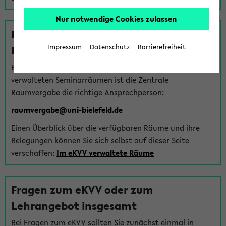
Nur notwendige Cookies zulassen
Fragen zu im eKVV verwalteten
Räumen
Impressum
Datenschutz
Barrierefreiheit
Bei Fragen zur Vergabe von Hörsälen und vom eKVV
verwalteten Seminarräumen ist die Zentrale
Raumvergabe die richtige Ansprechperson:
raumvergabe@uni-bielefeld.de
Einen Überblick über die verfügbaren Räume und ihre
Belegungen können Sie sich selbst auf dieser Seite
verschaffen:
Im eKVV verwaltete Räume
Fragen zum eKVV oder zum
Lehrangebot insgesamt
Bei Fragen zum eKVV sollten Sie zunächst einmal in