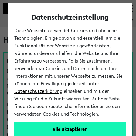
Datenschutzeinstellung
eKVV
Diese Webseite verwendet Cookies und ähnliche
Hilfe & Kontakt
Technologien. Einige davon sind essentiell, um die
Funktionalität der Website zu gewährleisten,
während andere uns helfen, die Website und Ihre
Fragen zu einzelnen Veranstaltungen
Erfahrung zu verbessern. Falls Sie zustimmen,
verwenden wir Cookies und Daten auch, um Ihre
Bei inhaltlichen und organisatorischen Fragen zu
Interaktionen mit unserer Webseite zu messen. Sie
einzelnen Veranstaltungen finden Sie Ansprechpersonen
können Ihre Einwilligung jederzeit unter
über den
Fragen
-Link bei jeder Veranstaltung. Der BIS
Datenschutzerklärung
einsehen und mit der
Support kann hier meist keine direkte Hilfe leisten.
Wirkung für die Zukunft widerrufen. Auf der Seite
Bei Veranstaltungen mit eKVV Teilnahmemanagement
finden Sie auch zusätzliche Informationen zu den
finden Sie eine Auskunft über die Personen, die Ihre
verwendeten Cookies und Technologien.
Platzzuteilung im eKVV eingetragen haben, auf der
Detailseite zum Teilnahmemanagement der
Alle akzeptieren
betreffenden Veranstaltung.