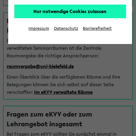
Nur notwendige Cookies zulassen
Fragen zu im eKVV verwalteten
Räumen
Impressum
Datenschutz
Barrierefreiheit
Bei Fragen zur Vergabe von Hörsälen und vom eKVV
verwalteten Seminarräumen ist die Zentrale
Raumvergabe die richtige Ansprechperson:
raumvergabe@uni-bielefeld.de
Einen Überblick über die verfügbaren Räume und ihre
Belegungen können Sie sich selbst auf dieser Seite
verschaffen:
Im eKVV verwaltete Räume
Fragen zum eKVV oder zum
Lehrangebot insgesamt
Bei Fragen zum eKVV sollten Sie zunächst einmal in