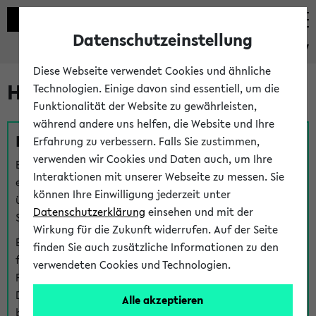
Datenschutzeinstellung
eKVV
Diese Webseite verwendet Cookies und ähnliche
Hilfe & Kontakt
Technologien. Einige davon sind essentiell, um die
Funktionalität der Website zu gewährleisten,
während andere uns helfen, die Website und Ihre
Fragen zu einzelnen Veranstaltungen
Erfahrung zu verbessern. Falls Sie zustimmen,
verwenden wir Cookies und Daten auch, um Ihre
Bei inhaltlichen und organisatorischen Fragen zu
Interaktionen mit unserer Webseite zu messen. Sie
einzelnen Veranstaltungen finden Sie Ansprechpersonen
können Ihre Einwilligung jederzeit unter
über den
Fragen
-Link bei jeder Veranstaltung. Der BIS
Datenschutzerklärung
einsehen und mit der
Support kann hier meist keine direkte Hilfe leisten.
Wirkung für die Zukunft widerrufen. Auf der Seite
Bei Veranstaltungen mit eKVV Teilnahmemanagement
finden Sie auch zusätzliche Informationen zu den
finden Sie eine Auskunft über die Personen, die Ihre
verwendeten Cookies und Technologien.
Platzzuteilung im eKVV eingetragen haben, auf der
Detailseite zum Teilnahmemanagement der
Alle akzeptieren
betreffenden Veranstaltung.