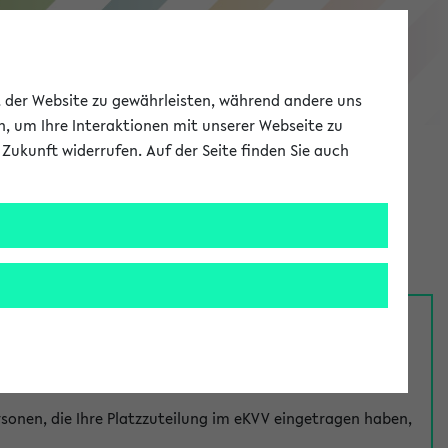
eKVV
ät der Website zu gewährleisten, während andere uns
h, um Ihre Interaktionen mit unserer Webseite zu
Zukunft widerrufen. Auf der Seite finden Sie auch
Meine Uni
EN
ANMELDEN
nsprechpersonen über den
Fragen
-Link bei jeder
onen, die Ihre Platzzuteilung im eKVV eingetragen haben,