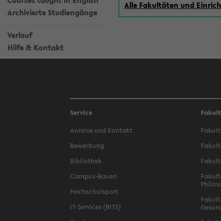
Courses taught in English
Alle Fakultäten und Einri
Archivierte Studiengänge
Verlauf
Hilfe & Kontakt
Service
Fakul
Anreise und Kontakt
Fakult
Bewerbung
Fakult
Bibliothek
Fakult
Campus-Bauen
Fakult
Philos
Hochschulsport
Fakult
IT-Services (BITS)
Gesun