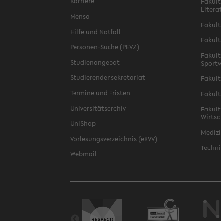
Karriere
Fakult
Litera
Mensa
Fakult
Hilfe und Notfall
Fakult
Personen-Suche (PEVZ)
Fakult
Studienangebot
Sportw
Studierendensekretariat
Fakult
Termine und Fristen
Fakult
Universitätsarchiv
Fakult
Wirtsc
UniShop
Medizi
Vorlesungsverzeichnis (eKVV)
Techni
Webmail