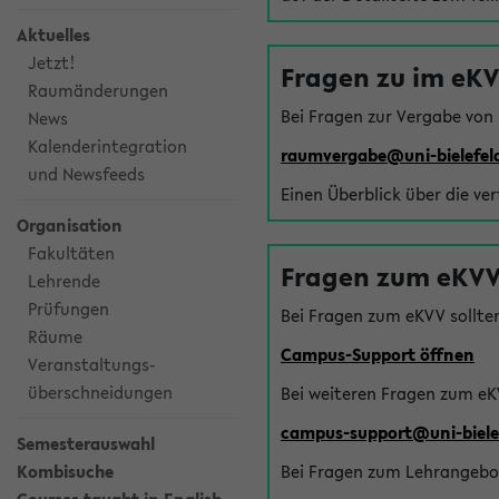
Aktuelles
Jetzt!
Fragen zu im eK
Raumänderungen
Bei Fragen zur Vergabe von
News
Kalenderintegration
raumvergabe@uni-bielefel
und Newsfeeds
Einen Überblick über die ve
Organisation
Fakultäten
Fragen zum eKVV
Lehrende
Prüfungen
Bei Fragen zum eKVV sollte
Räume
Campus-Support öffnen
Veranstaltungs-
überschneidungen
Bei weiteren Fragen zum eK
campus-support@uni-biele
Semesterauswahl
Kombisuche
Bei Fragen zum Lehrangebot 