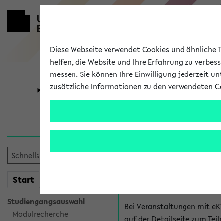
Diese Webseite verwendet Cookies und ähnliche Te
helfen, die Website und Ihre Erfahrung zu verbes
messen. Sie können Ihre Einwilligung jederzeit u
zusätzliche Informationen zu den verwendeten C
Universität
Forschung
Hilfe & Kont
Fragen zu einzel
Bei inhaltlichen und organ
mein
Start
eKVV
Veranstaltung. Der BIS Suppo
Studiengangsauswahl
Bei Veranstaltungen mit eK
Modulrecherche
auf der Detailseite zum T