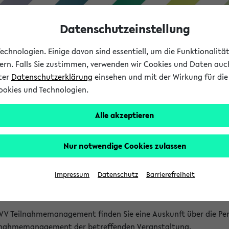
Datenschutzeinstellung
chnologien. Einige davon sind essentiell, um die Funktionalit
sern. Falls Sie zustimmen, verwenden wir Cookies und Daten auc
nter
Datenschutzerklärung
einsehen und mit der Wirkung für die 
ookies und Technologien.
Studium
Lehre
International
Alle akzeptieren
akt
Nur notwendige Cookies zulassen
nen Veranstaltungen
Impressum
Datenschutz
Barrierefreiheit
isatorischen Fragen zu einzelnen Veranstaltungen finden Sie A
rt kann hier meist keine direkte Hilfe leisten.
VV Teilnahmemanagement finden Sie eine Auskunft über die Pers
eilnahmemanagement der betreffenden Veranstaltung.