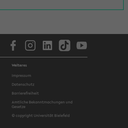
Facebook
Instagram
LinkedIn
TikTok
Youtube
Weiteres
Impressum
Datenschutz
Barrierefreiheit
Amtliche Bekanntmachungen und
Gesetze
© copyright Universität Bielefeld