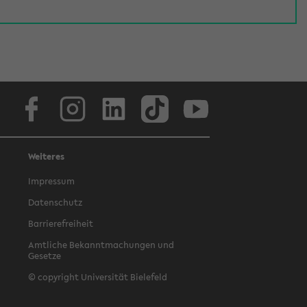
Facebook
Instagram
LinkedIn
TikTok
Youtube
Weiteres
Impressum
Datenschutz
Barrierefreiheit
Amtliche Bekanntmachungen und
Gesetze
© copyright Universität Bielefeld