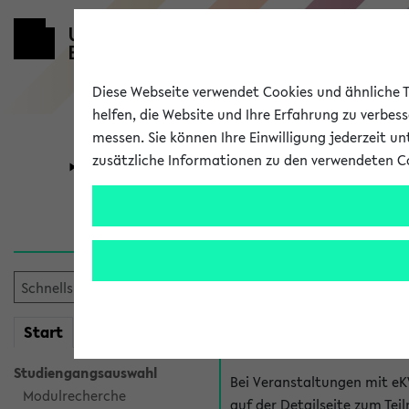
Diese Webseite verwendet Cookies und ähnliche Te
helfen, die Website und Ihre Erfahrung zu verbes
messen. Sie können Ihre Einwilligung jederzeit u
zusätzliche Informationen zu den verwendeten C
Universität
Forschung
Hilfe & Kont
Fragen zu einzel
Bei inhaltlichen und organ
mein
Start
eKVV
Veranstaltung. Der BIS Suppo
Studiengangsauswahl
Bei Veranstaltungen mit eK
Modulrecherche
auf der Detailseite zum T