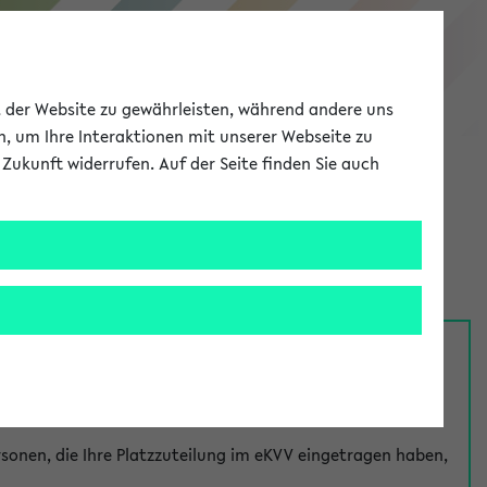
eKVV
ät der Website zu gewährleisten, während andere uns
h, um Ihre Interaktionen mit unserer Webseite zu
Zukunft widerrufen. Auf der Seite finden Sie auch
Meine Uni
EN
ANMELDEN
nsprechpersonen über den
Fragen
-Link bei jeder
onen, die Ihre Platzzuteilung im eKVV eingetragen haben,