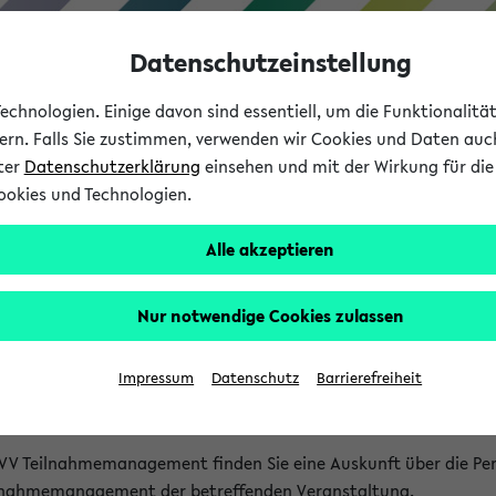
Datenschutzeinstellung
chnologien. Einige davon sind essentiell, um die Funktionalit
sern. Falls Sie zustimmen, verwenden wir Cookies und Daten auc
nter
Datenschutzerklärung
einsehen und mit der Wirkung für die 
ookies und Technologien.
Studium
Lehre
International
Alle akzeptieren
akt
Nur notwendige Cookies zulassen
nen Veranstaltungen
Impressum
Datenschutz
Barrierefreiheit
isatorischen Fragen zu einzelnen Veranstaltungen finden Sie A
rt kann hier meist keine direkte Hilfe leisten.
VV Teilnahmemanagement finden Sie eine Auskunft über die Pers
eilnahmemanagement der betreffenden Veranstaltung.