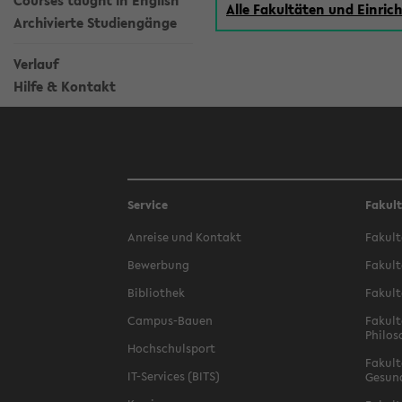
Courses taught in English
Alle Fakultäten und Einri
Archivierte Studiengänge
Verlauf
Hilfe & Kontakt
Service
Fakul
Anreise und Kontakt
Fakult
Bewerbung
Fakult
Bibliothek
Fakult
Campus-Bauen
Fakult
Philos
Hochschulsport
Fakult
IT-Services (BITS)
Gesun