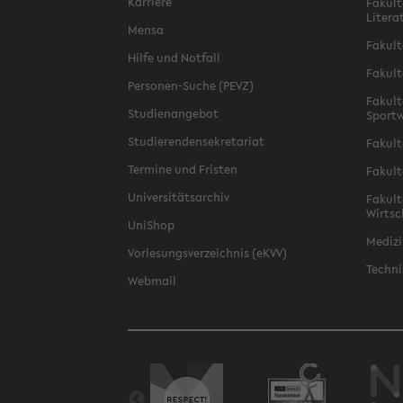
Karriere
Fakult
Litera
Mensa
Fakult
Hilfe und Notfall
Fakult
Personen-Suche (PEVZ)
Fakult
Studienangebot
Sportw
Studierendensekretariat
Fakult
Termine und Fristen
Fakult
Universitätsarchiv
Fakult
Wirtsc
UniShop
Medizi
Vorlesungsverzeichnis (eKVV)
Techni
Webmail