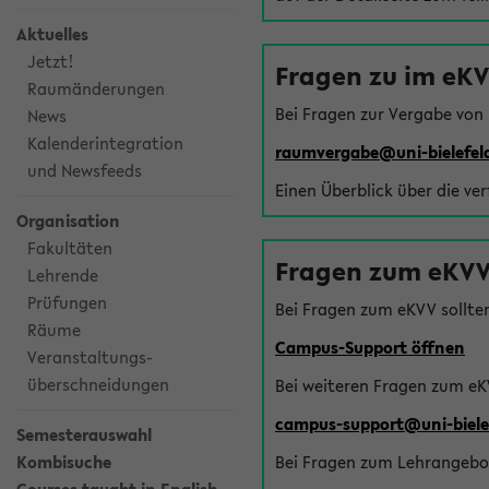
Aktuelles
Jetzt!
Fragen zu im eK
Raumänderungen
Bei Fragen zur Vergabe von
News
Kalenderintegration
raumvergabe@uni-bielefel
und Newsfeeds
Einen Überblick über die ve
Organisation
Fakultäten
Fragen zum eKVV
Lehrende
Prüfungen
Bei Fragen zum eKVV sollte
Räume
Campus-Support öffnen
Veranstaltungs-
überschneidungen
Bei weiteren Fragen zum eK
campus-support@uni-biele
Semesterauswahl
Kombisuche
Bei Fragen zum Lehrangebot 