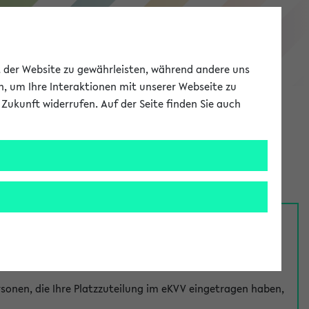
eKVV
ät der Website zu gewährleisten, während andere uns
h, um Ihre Interaktionen mit unserer Webseite zu
Zukunft widerrufen. Auf der Seite finden Sie auch
Meine Uni
EN
ANMELDEN
nsprechpersonen über den
Fragen
-Link bei jeder
onen, die Ihre Platzzuteilung im eKVV eingetragen haben,