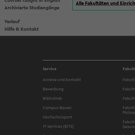
Courses taught in English
Alle Fakultäten und Einri
Archivierte Studiengänge
Verlauf
Hilfe & Kontakt
Service
Fakul
Anreise und Kontakt
Fakult
Bewerbung
Fakult
Bibliothek
Fakult
Campus-Bauen
Fakult
Philos
Hochschulsport
Fakult
IT-Services (BITS)
Gesun