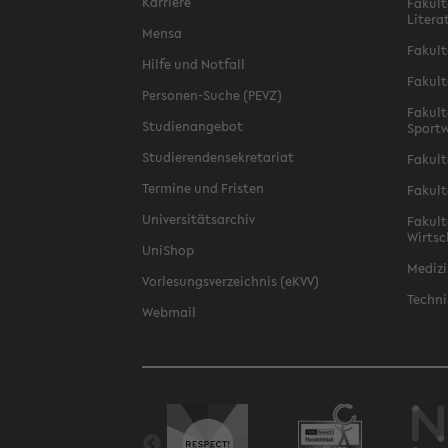
Karriere
Fakult
Litera
Mensa
Fakult
Hilfe und Notfall
Fakult
Personen-Suche (PEVZ)
Fakult
Studienangebot
Sportw
Studierendensekretariat
Fakult
Termine und Fristen
Fakult
Universitätsarchiv
Fakult
Wirtsc
UniShop
Medizi
Vorlesungsverzeichnis (eKVV)
Techni
Webmail