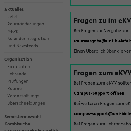
Aktuelles
Jetzt!
Fragen zu im eK
Raumänderungen
Bei Fragen zur Vergabe von
News
Kalenderintegration
raumvergabe@uni-bielefel
und Newsfeeds
Einen Überblick über die ve
Organisation
Fakultäten
Fragen zum eKVV
Lehrende
Prüfungen
Bei Fragen zum eKVV sollte
Räume
Campus-Support öffnen
Veranstaltungs-
überschneidungen
Bei weiteren Fragen zum eK
campus-support@uni-biele
Semesterauswahl
Kombisuche
Bei Fragen zum Lehrangebot 