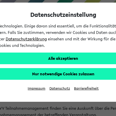
Datenschutzeinstellung
chnologien. Einige davon sind essentiell, um die Funktionalit
sern. Falls Sie zustimmen, verwenden wir Cookies und Daten auc
nter
Datenschutzerklärung
einsehen und mit der Wirkung für die 
ookies und Technologien.
Studium
Lehre
International
Alle akzeptieren
akt
Nur notwendige Cookies zulassen
nen Veranstaltungen
Impressum
Datenschutz
Barrierefreiheit
isatorischen Fragen zu einzelnen Veranstaltungen finden Sie A
rt kann hier meist keine direkte Hilfe leisten.
VV Teilnahmemanagement finden Sie eine Auskunft über die Pers
eilnahmemanagement der betreffenden Veranstaltung.