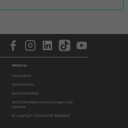
Facebook
Instagram
LinkedIn
TikTok
Youtube
Weiteres
Impressum
Datenschutz
Barrierefreiheit
Amtliche Bekanntmachungen und
Gesetze
© copyright Universität Bielefeld