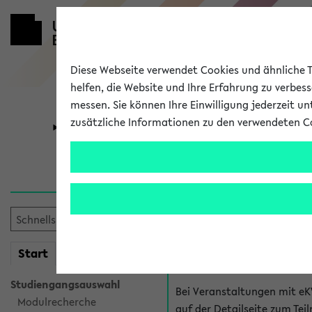
Diese Webseite verwendet Cookies und ähnliche Te
helfen, die Website und Ihre Erfahrung zu verbes
messen. Sie können Ihre Einwilligung jederzeit u
zusätzliche Informationen zu den verwendeten C
Universität
Forschung
Hilfe & Kont
Fragen zu einzel
Bei inhaltlichen und organ
mein
Start
eKVV
Veranstaltung. Der BIS Suppo
Studiengangsauswahl
Bei Veranstaltungen mit eK
Modulrecherche
auf der Detailseite zum T