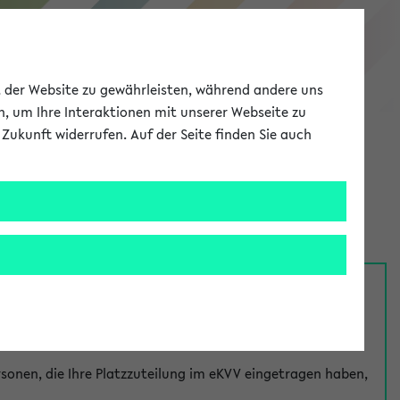
eKVV
ät der Website zu gewährleisten, während andere uns
h, um Ihre Interaktionen mit unserer Webseite zu
Zukunft widerrufen. Auf der Seite finden Sie auch
Meine Uni
EN
ANMELDEN
nsprechpersonen über den
Fragen
-Link bei jeder
onen, die Ihre Platzzuteilung im eKVV eingetragen haben,