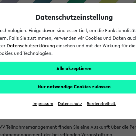
Datenschutzeinstellung
chnologien. Einige davon sind essentiell, um die Funktionalit
sern. Falls Sie zustimmen, verwenden wir Cookies und Daten auc
nter
Datenschutzerklärung
einsehen und mit der Wirkung für die 
ookies und Technologien.
Studium
Lehre
International
Alle akzeptieren
akt
Nur notwendige Cookies zulassen
nen Veranstaltungen
Impressum
Datenschutz
Barrierefreiheit
isatorischen Fragen zu einzelnen Veranstaltungen finden Sie A
rt kann hier meist keine direkte Hilfe leisten.
VV Teilnahmemanagement finden Sie eine Auskunft über die Pers
eilnahmemanagement der betreffenden Veranstaltung.