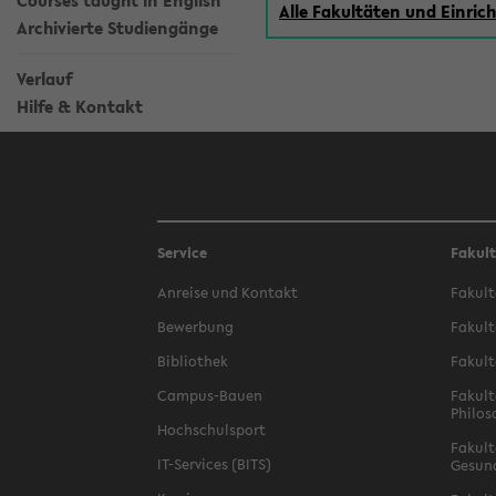
Courses taught in English
Alle Fakultäten und Einri
Archivierte Studiengänge
Verlauf
Hilfe & Kontakt
Service
Fakul
Anreise und Kontakt
Fakult
Bewerbung
Fakult
Bibliothek
Fakult
Campus-Bauen
Fakult
Philos
Hochschulsport
Fakult
IT-Services (BITS)
Gesun