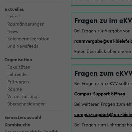
Aktuelles
Jetzt!
Fragen zu im eK
Raumänderungen
Bei Fragen zur Vergabe von
News
Kalenderintegration
raumvergabe@uni-bielefel
und Newsfeeds
Einen Überblick über die ve
Organisation
Fakultäten
Fragen zum eKVV
Lehrende
Prüfungen
Bei Fragen zum eKVV sollte
Räume
Campus-Support öffnen
Veranstaltungs-
überschneidungen
Bei weiteren Fragen zum eK
campus-support@uni-biele
Semesterauswahl
Kombisuche
Bei Fragen zum Lehrangebot 