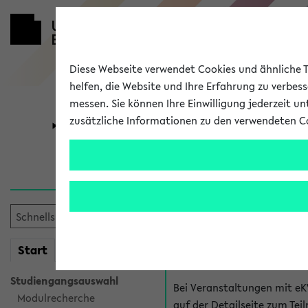
Diese Webseite verwendet Cookies und ähnliche Te
helfen, die Website und Ihre Erfahrung zu verbes
messen. Sie können Ihre Einwilligung jederzeit u
zusätzliche Informationen zu den verwendeten C
Universität
Forschung
Hilfe & Kont
Fragen zu einzel
Bei inhaltlichen und organ
mein
Start
eKVV
Veranstaltung. Der BIS Suppo
Studiengangsauswahl
Bei Veranstaltungen mit eK
Modulrecherche
auf der Detailseite zum T