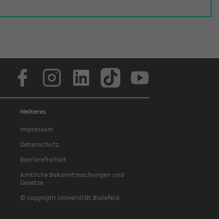
Facebook
Instagram
LinkedIn
TikTok
Youtube
Weiteres
Impressum
Datenschutz
Barrierefreiheit
Amtliche Bekanntmachungen und
Gesetze
© copyright Universität Bielefeld