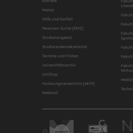
Karriere
Fakult
Litera
Mensa
Fakult
Hilfe und Notfall
Fakult
Personen-Suche (PEVZ)
Fakult
Studienangebot
Sportw
Studierendensekretariat
Fakult
Termine und Fristen
Fakult
Universitätsarchiv
Fakult
Wirtsc
UniShop
Medizi
Vorlesungsverzeichnis (eKVV)
Techni
Webmail