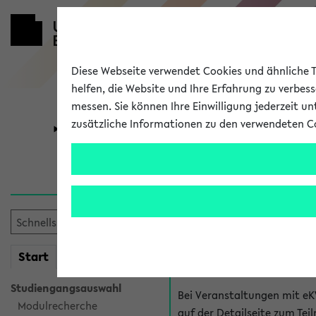
Diese Webseite verwendet Cookies und ähnliche Te
helfen, die Website und Ihre Erfahrung zu verbes
messen. Sie können Ihre Einwilligung jederzeit u
zusätzliche Informationen zu den verwendeten C
Universität
Forschung
Hilfe & Kont
Fragen zu einzel
Bei inhaltlichen und organ
mein
Start
eKVV
Veranstaltung. Der BIS Suppo
Studiengangsauswahl
Bei Veranstaltungen mit eK
Modulrecherche
auf der Detailseite zum T