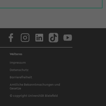
Facebook
Instagram
LinkedIn
TikTok
Youtube
Weiteres
Impressum
Datenschutz
Barrierefreiheit
Amtliche Bekanntmachungen und
Gesetze
© copyright Universität Bielefeld