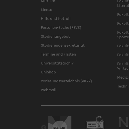
Karriere
Fakult
Litera
Mensa
Fakult
Hilfe und Notfall
Fakult
Personen-Suche (PEVZ)
Fakult
Studienangebot
Sportw
Studierendensekretariat
Fakult
Termine und Fristen
Fakult
Universitätsarchiv
Fakult
Wirtsc
UniShop
Medizi
Vorlesungsverzeichnis (eKVV)
Techni
Webmail