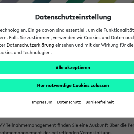
Datenschutzeinstellung
chnologien. Einige davon sind essentiell, um die Funktionalit
sern. Falls Sie zustimmen, verwenden wir Cookies und Daten auc
nter
Datenschutzerklärung
einsehen und mit der Wirkung für die 
ookies und Technologien.
Studium
Lehre
International
Alle akzeptieren
akt
Nur notwendige Cookies zulassen
nen Veranstaltungen
Impressum
Datenschutz
Barrierefreiheit
isatorischen Fragen zu einzelnen Veranstaltungen finden Sie A
rt kann hier meist keine direkte Hilfe leisten.
VV Teilnahmemanagement finden Sie eine Auskunft über die Pers
eilnahmemanagement der betreffenden Veranstaltung.