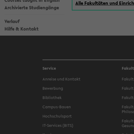
Courses taught in English
Alle Fakultäten und Einri
Archivierte Studiengänge
Verlauf
Hilfe & Kontakt
Service
Fakul
Anreise und Kontakt
Fakult
Bewerbung
Fakult
Bibliothek
Fakult
Campus-Bauen
Fakult
Philos
Hochschulsport
Fakult
IT-Services (BITS)
Gesun