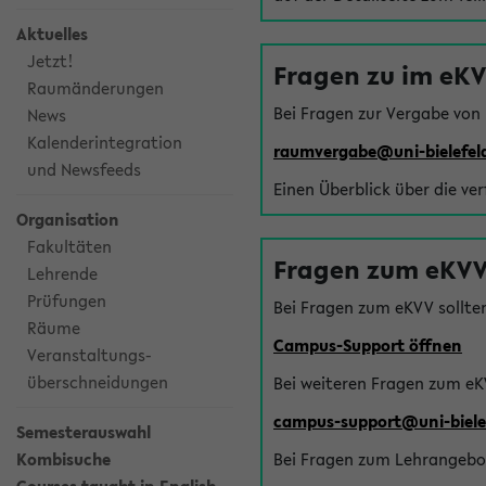
Aktuelles
Jetzt!
Fragen zu im eK
Raumänderungen
Bei Fragen zur Vergabe von
News
Kalenderintegration
raumvergabe@uni-bielefel
und Newsfeeds
Einen Überblick über die ve
Organisation
Fakultäten
Fragen zum eKVV
Lehrende
Prüfungen
Bei Fragen zum eKVV sollte
Räume
Campus-Support öffnen
Veranstaltungs-
überschneidungen
Bei weiteren Fragen zum eK
campus-support@uni-biele
Semesterauswahl
Kombisuche
Bei Fragen zum Lehrangebot 