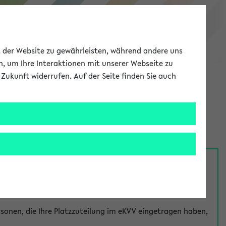
eKVV
ät der Website zu gewährleisten, während andere uns
h, um Ihre Interaktionen mit unserer Webseite zu
Zukunft widerrufen. Auf der Seite finden Sie auch
Meine Uni
EN
ANMELDEN
nsprechpersonen über den
Fragen
-Link bei jeder
onen, die Ihre Platzzuteilung im eKVV eingetragen haben,