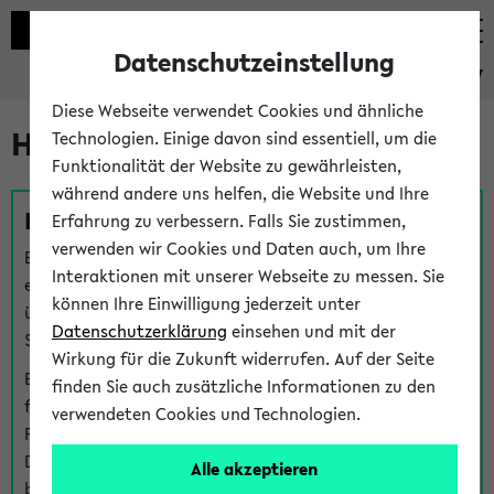
Datenschutzeinstellung
eKVV
Diese Webseite verwendet Cookies und ähnliche
Hilfe & Kontakt
Technologien. Einige davon sind essentiell, um die
Funktionalität der Website zu gewährleisten,
während andere uns helfen, die Website und Ihre
Fragen zu einzelnen Veranstaltungen
Erfahrung zu verbessern. Falls Sie zustimmen,
verwenden wir Cookies und Daten auch, um Ihre
Bei inhaltlichen und organisatorischen Fragen zu
Interaktionen mit unserer Webseite zu messen. Sie
einzelnen Veranstaltungen finden Sie Ansprechpersonen
können Ihre Einwilligung jederzeit unter
über den
Fragen
-Link bei jeder Veranstaltung. Der BIS
Datenschutzerklärung
einsehen und mit der
Support kann hier meist keine direkte Hilfe leisten.
Wirkung für die Zukunft widerrufen. Auf der Seite
Bei Veranstaltungen mit eKVV Teilnahmemanagement
finden Sie auch zusätzliche Informationen zu den
finden Sie eine Auskunft über die Personen, die Ihre
verwendeten Cookies und Technologien.
Platzzuteilung im eKVV eingetragen haben, auf der
Detailseite zum Teilnahmemanagement der
Alle akzeptieren
betreffenden Veranstaltung.