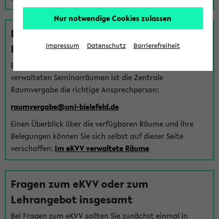
Nur notwendige Cookies zulassen
Fragen zu im eKVV verwalteten
Räumen
Impressum
Datenschutz
Barrierefreiheit
Bei Fragen zur Vergabe von Hörsälen und vom eKVV
verwalteten Seminarräumen ist die Zentrale
Raumvergabe die richtige Ansprechperson:
raumvergabe@uni-bielefeld.de
Einen Überblick über die verfügbaren Räume und ihre
Belegungen können Sie sich selbst auf dieser Seite
verschaffen:
Im eKVV verwaltete Räume
Fragen zum eKVV oder zum
Lehrangebot insgesamt
Bei Fragen zum eKVV sollten Sie zunächst einmal in