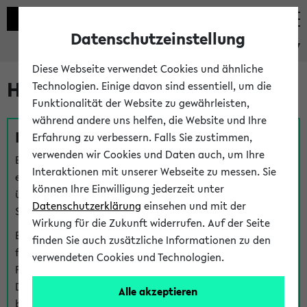
Datenschutzeinstellung
eKVV
Diese Webseite verwendet Cookies und ähnliche
Hilfe & Kontakt
Technologien. Einige davon sind essentiell, um die
Funktionalität der Website zu gewährleisten,
während andere uns helfen, die Website und Ihre
Fragen zu einzelnen Veranstaltungen
Erfahrung zu verbessern. Falls Sie zustimmen,
verwenden wir Cookies und Daten auch, um Ihre
Bei inhaltlichen und organisatorischen Fragen zu
Interaktionen mit unserer Webseite zu messen. Sie
einzelnen Veranstaltungen finden Sie Ansprechpersonen
können Ihre Einwilligung jederzeit unter
über den
Fragen
-Link bei jeder Veranstaltung. Der BIS
Datenschutzerklärung
einsehen und mit der
Support kann hier meist keine direkte Hilfe leisten.
Wirkung für die Zukunft widerrufen. Auf der Seite
Bei Veranstaltungen mit eKVV Teilnahmemanagement
finden Sie auch zusätzliche Informationen zu den
finden Sie eine Auskunft über die Personen, die Ihre
verwendeten Cookies und Technologien.
Platzzuteilung im eKVV eingetragen haben, auf der
Detailseite zum Teilnahmemanagement der
Alle akzeptieren
betreffenden Veranstaltung.