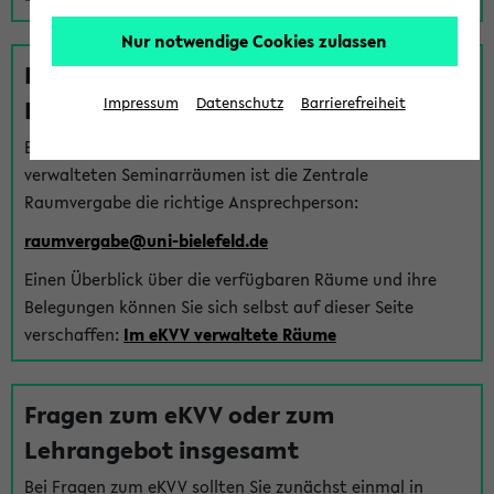
Nur notwendige Cookies zulassen
Fragen zu im eKVV verwalteten
Räumen
Impressum
Datenschutz
Barrierefreiheit
Bei Fragen zur Vergabe von Hörsälen und vom eKVV
verwalteten Seminarräumen ist die Zentrale
Raumvergabe die richtige Ansprechperson:
raumvergabe@uni-bielefeld.de
Einen Überblick über die verfügbaren Räume und ihre
Belegungen können Sie sich selbst auf dieser Seite
verschaffen:
Im eKVV verwaltete Räume
Fragen zum eKVV oder zum
Lehrangebot insgesamt
Bei Fragen zum eKVV sollten Sie zunächst einmal in