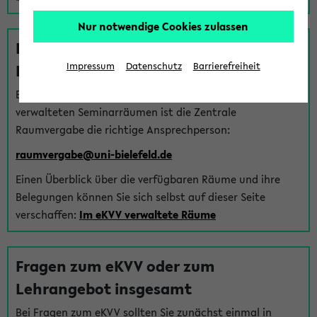
Nur notwendige Cookies zulassen
Fragen zu im eKVV verwalteten
Räumen
Impressum
Datenschutz
Barrierefreiheit
Bei Fragen zur Vergabe von Hörsälen und vom eKVV
verwalteten Seminarräumen ist die Zentrale
Raumvergabe die richtige Ansprechperson:
raumvergabe@uni-bielefeld.de
Einen Überblick über die verfügbaren Räume und ihre
Belegungen können Sie sich selbst auf dieser Seite
verschaffen:
Im eKVV verwaltete Räume
Fragen zum eKVV oder zum
Lehrangebot insgesamt
Bei Fragen zum eKVV sollten Sie zunächst einmal in