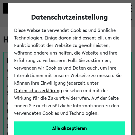
Datenschutzeinstellung
eKVV
Diese Webseite verwendet Cookies und ähnliche
Hilfe & Kontakt
Technologien. Einige davon sind essentiell, um die
Funktionalität der Website zu gewährleisten,
während andere uns helfen, die Website und Ihre
Fragen zu einzelnen Veranstaltungen
Erfahrung zu verbessern. Falls Sie zustimmen,
verwenden wir Cookies und Daten auch, um Ihre
Bei inhaltlichen und organisatorischen Fragen zu
Interaktionen mit unserer Webseite zu messen. Sie
einzelnen Veranstaltungen finden Sie Ansprechpersonen
können Ihre Einwilligung jederzeit unter
über den
Fragen
-Link bei jeder Veranstaltung. Der BIS
Datenschutzerklärung
einsehen und mit der
Support kann hier meist keine direkte Hilfe leisten.
Wirkung für die Zukunft widerrufen. Auf der Seite
Bei Veranstaltungen mit eKVV Teilnahmemanagement
finden Sie auch zusätzliche Informationen zu den
finden Sie eine Auskunft über die Personen, die Ihre
verwendeten Cookies und Technologien.
Platzzuteilung im eKVV eingetragen haben, auf der
Detailseite zum Teilnahmemanagement der
Alle akzeptieren
betreffenden Veranstaltung.