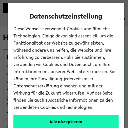
Datenschutzeinstellung
eKVV
Diese Webseite verwendet Cookies und ähnliche
Hilfe & Kontakt
Technologien. Einige davon sind essentiell, um die
Funktionalität der Website zu gewährleisten,
während andere uns helfen, die Website und Ihre
Fragen zu einzelnen Veranstaltungen
Erfahrung zu verbessern. Falls Sie zustimmen,
verwenden wir Cookies und Daten auch, um Ihre
Bei inhaltlichen und organisatorischen Fragen zu
Interaktionen mit unserer Webseite zu messen. Sie
einzelnen Veranstaltungen finden Sie Ansprechpersonen
können Ihre Einwilligung jederzeit unter
über den
Fragen
-Link bei jeder Veranstaltung. Der BIS
Datenschutzerklärung
einsehen und mit der
Support kann hier meist keine direkte Hilfe leisten.
Wirkung für die Zukunft widerrufen. Auf der Seite
Bei Veranstaltungen mit eKVV Teilnahmemanagement
finden Sie auch zusätzliche Informationen zu den
finden Sie eine Auskunft über die Personen, die Ihre
verwendeten Cookies und Technologien.
Platzzuteilung im eKVV eingetragen haben, auf der
Detailseite zum Teilnahmemanagement der
Alle akzeptieren
betreffenden Veranstaltung.