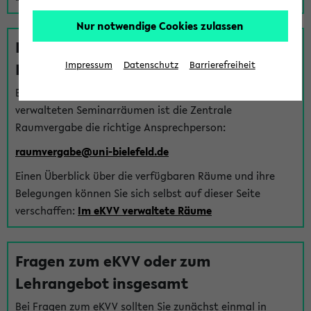
Nur notwendige Cookies zulassen
Fragen zu im eKVV verwalteten
Räumen
Impressum
Datenschutz
Barrierefreiheit
Bei Fragen zur Vergabe von Hörsälen und vom eKVV
verwalteten Seminarräumen ist die Zentrale
Raumvergabe die richtige Ansprechperson:
raumvergabe@uni-bielefeld.de
Einen Überblick über die verfügbaren Räume und ihre
Belegungen können Sie sich selbst auf dieser Seite
verschaffen:
Im eKVV verwaltete Räume
Fragen zum eKVV oder zum
Lehrangebot insgesamt
Bei Fragen zum eKVV sollten Sie zunächst einmal in