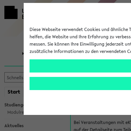
Diese Webseite verwendet Cookies und ähnliche Te
helfen, die Website und Ihre Erfahrung zu verbes
messen. Sie können Ihre Einwilligung jederzeit u
zusätzliche Informationen zu den verwendeten C
Universität
Forschung
Hilfe & Kont
mein
Start
eKVV
Fragen zu einzel
Studiengangsauswahl
Bei inhaltlichen und organ
Modulrecherche
Veranstaltung. Der BIS Suppo
Bei Veranstaltungen mit eK
Aktuelles
auf der Detailseite zum T