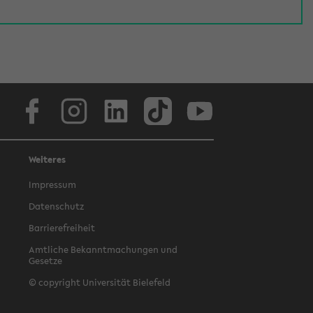
Facebook
Instagram
LinkedIn
TikTok
Youtube
Weiteres
Impressum
Datenschutz
Barrierefreiheit
Amtliche Bekanntmachungen und
Gesetze
© copyright Universität Bielefeld