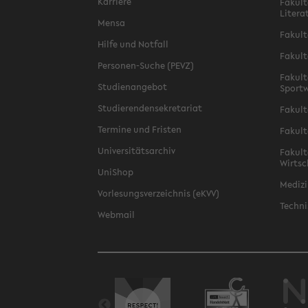
Karriere
Fakult
Litera
Mensa
Fakult
Hilfe und Notfall
Fakult
Personen-Suche (PEVZ)
Fakult
Studienangebot
Sportw
Studierendensekretariat
Fakult
Termine und Fristen
Fakult
Universitätsarchiv
Fakult
Wirtsc
UniShop
Medizi
Vorlesungsverzeichnis (eKVV)
Techni
Webmail