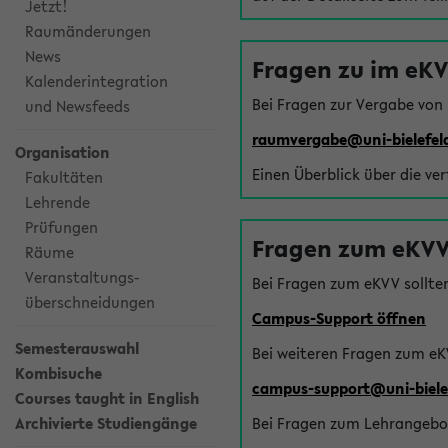
Jetzt!
Raumänderungen
News
Fragen zu im eK
Kalenderintegration
Bei Fragen zur Vergabe von
und Newsfeeds
raumvergabe@uni-bielefel
Organisation
Einen Überblick über die ve
Fakultäten
Lehrende
Prüfungen
Fragen zum eKVV
Räume
Veranstaltungs-
Bei Fragen zum eKVV sollte
überschneidungen
Campus-Support öffnen
Semesterauswahl
Bei weiteren Fragen zum eK
Kombisuche
campus-support@uni-biele
Courses taught in English
Archivierte Studiengänge
Bei Fragen zum Lehrangebot 