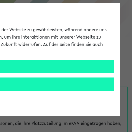
eKVV
ät der Website zu gewährleisten, während andere uns
h, um Ihre Interaktionen mit unserer Webseite zu
Zukunft widerrufen. Auf der Seite finden Sie auch
Meine Uni
EN
ANMELDEN
nsprechpersonen über den
Fragen
-Link bei jeder
onen, die Ihre Platzzuteilung im eKVV eingetragen haben,