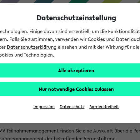
Datenschutzeinstellung
chnologien. Einige davon sind essentiell, um die Funktionalit
sern. Falls Sie zustimmen, verwenden wir Cookies und Daten auc
nter
Datenschutzerklärung
einsehen und mit der Wirkung für die 
ookies und Technologien.
Studium
Lehre
International
Alle akzeptieren
akt
Nur notwendige Cookies zulassen
nen Veranstaltungen
Impressum
Datenschutz
Barrierefreiheit
isatorischen Fragen zu einzelnen Veranstaltungen finden Sie A
rt kann hier meist keine direkte Hilfe leisten.
VV Teilnahmemanagement finden Sie eine Auskunft über die Pers
eilnahmemanagement der betreffenden Veranstaltung.