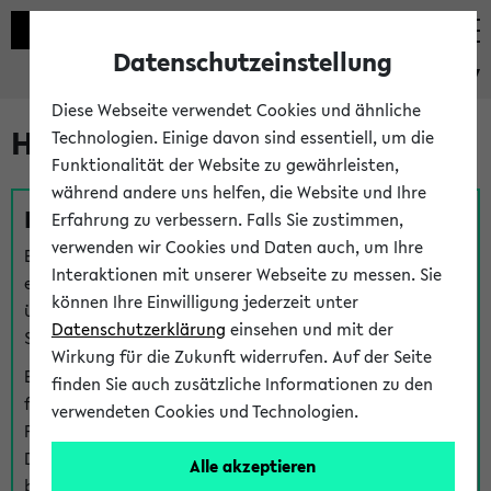
Datenschutzeinstellung
eKVV
Diese Webseite verwendet Cookies und ähnliche
Hilfe & Kontakt
Technologien. Einige davon sind essentiell, um die
Funktionalität der Website zu gewährleisten,
während andere uns helfen, die Website und Ihre
Fragen zu einzelnen Veranstaltungen
Erfahrung zu verbessern. Falls Sie zustimmen,
verwenden wir Cookies und Daten auch, um Ihre
Bei inhaltlichen und organisatorischen Fragen zu
Interaktionen mit unserer Webseite zu messen. Sie
einzelnen Veranstaltungen finden Sie Ansprechpersonen
können Ihre Einwilligung jederzeit unter
über den
Fragen
-Link bei jeder Veranstaltung. Der BIS
Datenschutzerklärung
einsehen und mit der
Support kann hier meist keine direkte Hilfe leisten.
Wirkung für die Zukunft widerrufen. Auf der Seite
Bei Veranstaltungen mit eKVV Teilnahmemanagement
finden Sie auch zusätzliche Informationen zu den
finden Sie eine Auskunft über die Personen, die Ihre
verwendeten Cookies und Technologien.
Platzzuteilung im eKVV eingetragen haben, auf der
Detailseite zum Teilnahmemanagement der
Alle akzeptieren
betreffenden Veranstaltung.