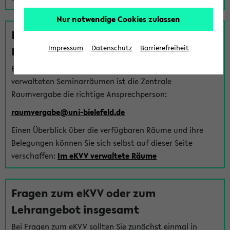
Nur notwendige Cookies zulassen
Fragen zu im eKVV verwalteten
Räumen
Impressum
Datenschutz
Barrierefreiheit
Bei Fragen zur Vergabe von Hörsälen und vom eKVV
verwalteten Seminarräumen ist die Zentrale
Raumvergabe die richtige Ansprechperson:
raumvergabe@uni-bielefeld.de
Einen Überblick über die verfügbaren Räume und ihre
Belegungen können Sie sich selbst auf dieser Seite
verschaffen:
Im eKVV verwaltete Räume
Fragen zum eKVV oder zum
Lehrangebot insgesamt
Bei Fragen zum eKVV sollten Sie zunächst einmal in