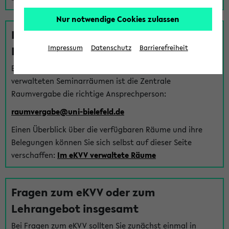
Nur notwendige Cookies zulassen
Fragen zu im eKVV verwalteten
Räumen
Impressum
Datenschutz
Barrierefreiheit
Bei Fragen zur Vergabe von Hörsälen und vom eKVV
verwalteten Seminarräumen ist die Zentrale
Raumvergabe die richtige Ansprechperson:
raumvergabe@uni-bielefeld.de
Einen Überblick über die verfügbaren Räume und ihre
Belegungen können Sie sich selbst auf dieser Seite
verschaffen:
Im eKVV verwaltete Räume
Fragen zum eKVV oder zum
Lehrangebot insgesamt
Bei Fragen zum eKVV sollten Sie zunächst einmal in