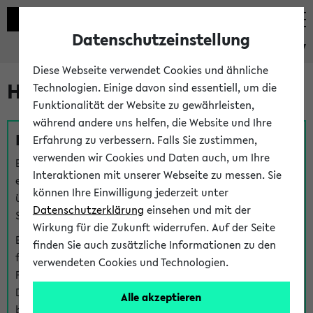
Datenschutzeinstellung
eKVV
Diese Webseite verwendet Cookies und ähnliche
Hilfe & Kontakt
Technologien. Einige davon sind essentiell, um die
Funktionalität der Website zu gewährleisten,
während andere uns helfen, die Website und Ihre
Fragen zu einzelnen Veranstaltungen
Erfahrung zu verbessern. Falls Sie zustimmen,
verwenden wir Cookies und Daten auch, um Ihre
Bei inhaltlichen und organisatorischen Fragen zu
Interaktionen mit unserer Webseite zu messen. Sie
einzelnen Veranstaltungen finden Sie Ansprechpersonen
können Ihre Einwilligung jederzeit unter
über den
Fragen
-Link bei jeder Veranstaltung. Der BIS
Datenschutzerklärung
einsehen und mit der
Support kann hier meist keine direkte Hilfe leisten.
Wirkung für die Zukunft widerrufen. Auf der Seite
Bei Veranstaltungen mit eKVV Teilnahmemanagement
finden Sie auch zusätzliche Informationen zu den
finden Sie eine Auskunft über die Personen, die Ihre
verwendeten Cookies und Technologien.
Platzzuteilung im eKVV eingetragen haben, auf der
Detailseite zum Teilnahmemanagement der
Alle akzeptieren
betreffenden Veranstaltung.