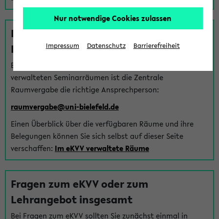
Nur notwendige Cookies zulassen
Fragen zu im eKVV verwalteten
Räumen
Impressum
Datenschutz
Barrierefreiheit
Bei Fragen zur Vergabe von Hörsälen und vom eKVV
verwalteten Seminarräumen ist die Zentrale
Raumvergabe die richtige Ansprechperson:
raumvergabe@uni-bielefeld.de
Einen Überblick über die verfügbaren Räume und ihre
Belegungen können Sie sich selbst auf dieser Seite
verschaffen:
Im eKVV verwaltete Räume
Fragen zum eKVV oder zum
Lehrangebot insgesamt
Bei Fragen zum eKVV sollten Sie zunächst einmal in