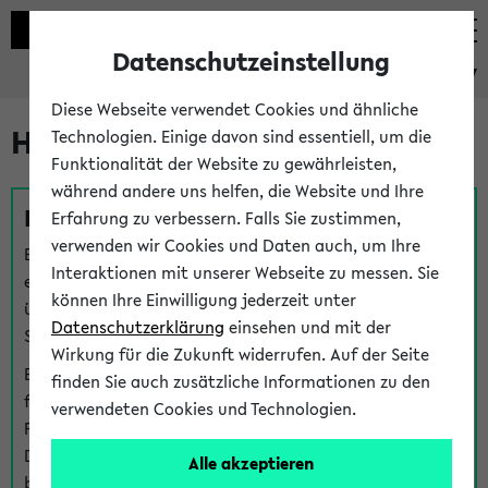
Datenschutzeinstellung
eKVV
Diese Webseite verwendet Cookies und ähnliche
Hilfe & Kontakt
Technologien. Einige davon sind essentiell, um die
Funktionalität der Website zu gewährleisten,
während andere uns helfen, die Website und Ihre
Fragen zu einzelnen Veranstaltungen
Erfahrung zu verbessern. Falls Sie zustimmen,
verwenden wir Cookies und Daten auch, um Ihre
Bei inhaltlichen und organisatorischen Fragen zu
Interaktionen mit unserer Webseite zu messen. Sie
einzelnen Veranstaltungen finden Sie Ansprechpersonen
können Ihre Einwilligung jederzeit unter
über den
Fragen
-Link bei jeder Veranstaltung. Der BIS
Datenschutzerklärung
einsehen und mit der
Support kann hier meist keine direkte Hilfe leisten.
Wirkung für die Zukunft widerrufen. Auf der Seite
Bei Veranstaltungen mit eKVV Teilnahmemanagement
finden Sie auch zusätzliche Informationen zu den
finden Sie eine Auskunft über die Personen, die Ihre
verwendeten Cookies und Technologien.
Platzzuteilung im eKVV eingetragen haben, auf der
Detailseite zum Teilnahmemanagement der
Alle akzeptieren
betreffenden Veranstaltung.