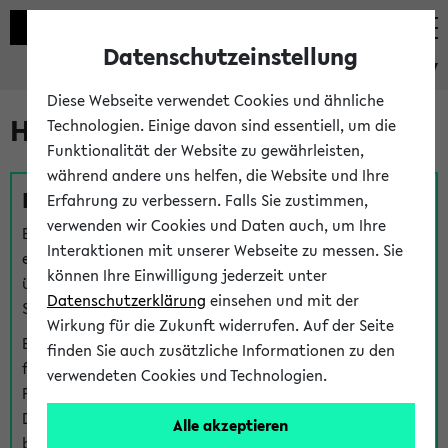
Datenschutzeinstellung
eKVV
Diese Webseite verwendet Cookies und ähnliche
Hilfe & Kontakt
Technologien. Einige davon sind essentiell, um die
Funktionalität der Website zu gewährleisten,
während andere uns helfen, die Website und Ihre
Fragen zu einzelnen Veranstaltungen
Erfahrung zu verbessern. Falls Sie zustimmen,
verwenden wir Cookies und Daten auch, um Ihre
Bei inhaltlichen und organisatorischen Fragen zu
Interaktionen mit unserer Webseite zu messen. Sie
einzelnen Veranstaltungen finden Sie Ansprechpersonen
können Ihre Einwilligung jederzeit unter
über den
Fragen
-Link bei jeder Veranstaltung. Der BIS
Datenschutzerklärung
einsehen und mit der
Support kann hier meist keine direkte Hilfe leisten.
Wirkung für die Zukunft widerrufen. Auf der Seite
Bei Veranstaltungen mit eKVV Teilnahmemanagement
finden Sie auch zusätzliche Informationen zu den
finden Sie eine Auskunft über die Personen, die Ihre
verwendeten Cookies und Technologien.
Platzzuteilung im eKVV eingetragen haben, auf der
Detailseite zum Teilnahmemanagement der
Alle akzeptieren
betreffenden Veranstaltung.