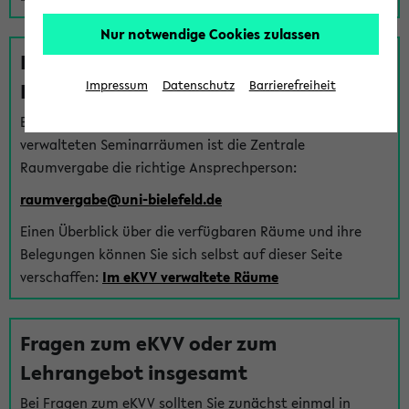
Nur notwendige Cookies zulassen
Fragen zu im eKVV verwalteten
Räumen
Impressum
Datenschutz
Barrierefreiheit
Bei Fragen zur Vergabe von Hörsälen und vom eKVV
verwalteten Seminarräumen ist die Zentrale
Raumvergabe die richtige Ansprechperson:
raumvergabe@uni-bielefeld.de
Einen Überblick über die verfügbaren Räume und ihre
Belegungen können Sie sich selbst auf dieser Seite
verschaffen:
Im eKVV verwaltete Räume
Fragen zum eKVV oder zum
Lehrangebot insgesamt
Bei Fragen zum eKVV sollten Sie zunächst einmal in