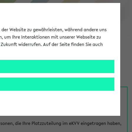
eKVV
ät der Website zu gewährleisten, während andere uns
h, um Ihre Interaktionen mit unserer Webseite zu
Zukunft widerrufen. Auf der Seite finden Sie auch
Meine Uni
EN
ANMELDEN
nsprechpersonen über den
Fragen
-Link bei jeder
onen, die Ihre Platzzuteilung im eKVV eingetragen haben,