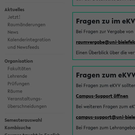
Aktuelles
Jetzt!
Fragen zu im eK
Raumänderungen
Bei Fragen zur Vergabe von
News
Kalenderintegration
raumvergabe@uni-bielefel
und Newsfeeds
Einen Überblick über die ve
Organisation
Fakultäten
Fragen zum eKVV
Lehrende
Prüfungen
Bei Fragen zum eKVV sollte
Räume
Campus-Support öffnen
Veranstaltungs-
überschneidungen
Bei weiteren Fragen zum eK
campus-support@uni-biele
Semesterauswahl
Kombisuche
Bei Fragen zum Lehrangebot 