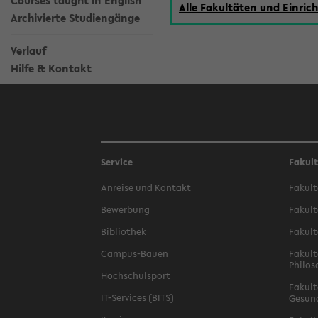
Courses taught in English
Alle Fakultäten und Einri
Archivierte Studiengänge
Verlauf
Hilfe & Kontakt
Service
Fakul
Anreise und Kontakt
Fakult
Bewerbung
Fakult
Bibliothek
Fakult
Campus-Bauen
Fakult
Philos
Hochschulsport
Fakult
IT-Services (BITS)
Gesun