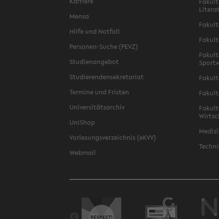
Karriere
Fakult
Litera
Mensa
Fakult
Hilfe und Notfall
Fakult
Personen-Suche (PEVZ)
Fakult
Studienangebot
Sportw
Studierendensekretariat
Fakult
Termine und Fristen
Fakult
Universitätsarchiv
Fakult
Wirtsc
UniShop
Medizi
Vorlesungsverzeichnis (eKVV)
Techni
Webmail