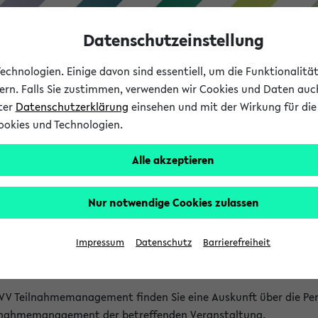
Datenschutzeinstellung
chnologien. Einige davon sind essentiell, um die Funktionalit
sern. Falls Sie zustimmen, verwenden wir Cookies und Daten auc
nter
Datenschutzerklärung
einsehen und mit der Wirkung für die 
ookies und Technologien.
Studium
Lehre
International
Alle akzeptieren
akt
Nur notwendige Cookies zulassen
nen Veranstaltungen
Impressum
Datenschutz
Barrierefreiheit
isatorischen Fragen zu einzelnen Veranstaltungen finden Sie A
rt kann hier meist keine direkte Hilfe leisten.
VV Teilnahmemanagement finden Sie eine Auskunft über die Pers
eilnahmemanagement der betreffenden Veranstaltung.