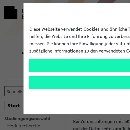
Diese Webseite verwendet Cookies und ähnliche Te
helfen, die Website und Ihre Erfahrung zu verbes
messen. Sie können Ihre Einwilligung jederzeit u
zusätzliche Informationen zu den verwendeten C
Universität
Forschung
Hilfe & Kont
Fragen zu einzel
Bei inhaltlichen und organ
mein
Start
eKVV
Veranstaltung. Der BIS Suppo
Studiengangsauswahl
Bei Veranstaltungen mit eK
Modulrecherche
auf der Detailseite zum T