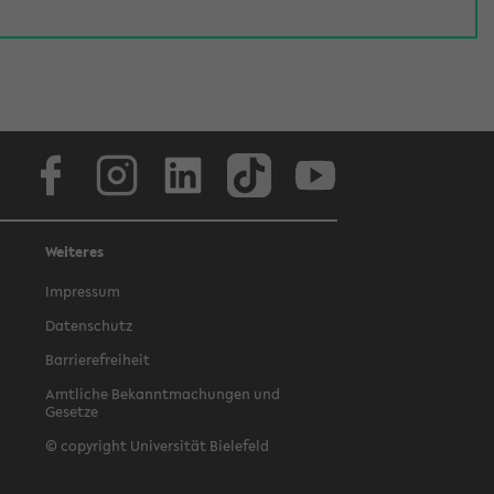
Facebook
Instagram
LinkedIn
TikTok
Youtube
Weiteres
Impressum
Datenschutz
Barrierefreiheit
Amtliche Bekanntmachungen und
Gesetze
© copyright Universität Bielefeld