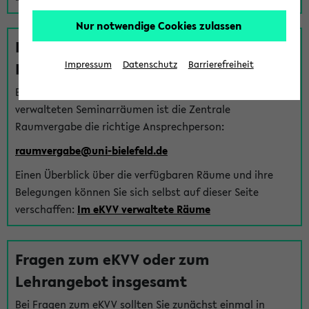
Nur notwendige Cookies zulassen
Fragen zu im eKVV verwalteten
Räumen
Impressum
Datenschutz
Barrierefreiheit
Bei Fragen zur Vergabe von Hörsälen und vom eKVV
verwalteten Seminarräumen ist die Zentrale
Raumvergabe die richtige Ansprechperson:
raumvergabe@uni-bielefeld.de
Einen Überblick über die verfügbaren Räume und ihre
Belegungen können Sie sich selbst auf dieser Seite
verschaffen:
Im eKVV verwaltete Räume
Fragen zum eKVV oder zum
Lehrangebot insgesamt
Bei Fragen zum eKVV sollten Sie zunächst einmal in