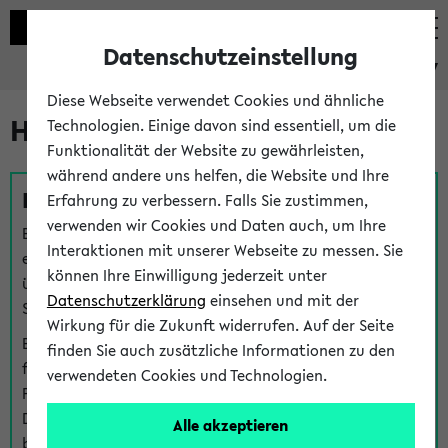
Datenschutzeinstellung
eKVV
Diese Webseite verwendet Cookies und ähnliche
Hilfe & Kontakt
Technologien. Einige davon sind essentiell, um die
Funktionalität der Website zu gewährleisten,
während andere uns helfen, die Website und Ihre
Fragen zu einzelnen Veranstaltungen
Erfahrung zu verbessern. Falls Sie zustimmen,
verwenden wir Cookies und Daten auch, um Ihre
Bei inhaltlichen und organisatorischen Fragen zu
Interaktionen mit unserer Webseite zu messen. Sie
einzelnen Veranstaltungen finden Sie Ansprechpersonen
können Ihre Einwilligung jederzeit unter
über den
Fragen
-Link bei jeder Veranstaltung. Der BIS
Datenschutzerklärung
einsehen und mit der
Support kann hier meist keine direkte Hilfe leisten.
Wirkung für die Zukunft widerrufen. Auf der Seite
Bei Veranstaltungen mit eKVV Teilnahmemanagement
finden Sie auch zusätzliche Informationen zu den
finden Sie eine Auskunft über die Personen, die Ihre
verwendeten Cookies und Technologien.
Platzzuteilung im eKVV eingetragen haben, auf der
Detailseite zum Teilnahmemanagement der
Alle akzeptieren
betreffenden Veranstaltung.