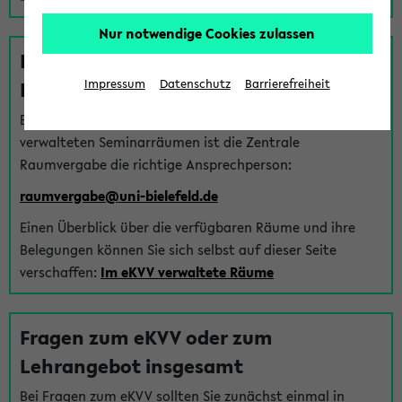
Nur notwendige Cookies zulassen
Fragen zu im eKVV verwalteten
Räumen
Impressum
Datenschutz
Barrierefreiheit
Bei Fragen zur Vergabe von Hörsälen und vom eKVV
verwalteten Seminarräumen ist die Zentrale
Raumvergabe die richtige Ansprechperson:
raumvergabe@uni-bielefeld.de
Einen Überblick über die verfügbaren Räume und ihre
Belegungen können Sie sich selbst auf dieser Seite
verschaffen:
Im eKVV verwaltete Räume
Fragen zum eKVV oder zum
Lehrangebot insgesamt
Bei Fragen zum eKVV sollten Sie zunächst einmal in