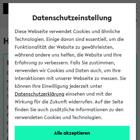
Datenschutzeinstellung
eKVV
Diese Webseite verwendet Cookies und ähnliche
Hilfe & Kontakt
Technologien. Einige davon sind essentiell, um die
Funktionalität der Website zu gewährleisten,
während andere uns helfen, die Website und Ihre
Fragen zu einzelnen Veranstaltungen
Erfahrung zu verbessern. Falls Sie zustimmen,
verwenden wir Cookies und Daten auch, um Ihre
Bei inhaltlichen und organisatorischen Fragen zu
Interaktionen mit unserer Webseite zu messen. Sie
einzelnen Veranstaltungen finden Sie Ansprechpersonen
können Ihre Einwilligung jederzeit unter
über den
Fragen
-Link bei jeder Veranstaltung. Der BIS
Datenschutzerklärung
einsehen und mit der
Support kann hier meist keine direkte Hilfe leisten.
Wirkung für die Zukunft widerrufen. Auf der Seite
Bei Veranstaltungen mit eKVV Teilnahmemanagement
finden Sie auch zusätzliche Informationen zu den
finden Sie eine Auskunft über die Personen, die Ihre
verwendeten Cookies und Technologien.
Platzzuteilung im eKVV eingetragen haben, auf der
Detailseite zum Teilnahmemanagement der
Alle akzeptieren
betreffenden Veranstaltung.