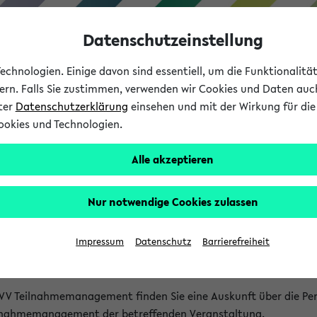
Datenschutzeinstellung
chnologien. Einige davon sind essentiell, um die Funktionalit
sern. Falls Sie zustimmen, verwenden wir Cookies und Daten auc
nter
Datenschutzerklärung
einsehen und mit der Wirkung für die 
ookies und Technologien.
Studium
Lehre
International
Alle akzeptieren
akt
Nur notwendige Cookies zulassen
nen Veranstaltungen
Impressum
Datenschutz
Barrierefreiheit
isatorischen Fragen zu einzelnen Veranstaltungen finden Sie A
rt kann hier meist keine direkte Hilfe leisten.
VV Teilnahmemanagement finden Sie eine Auskunft über die Pers
eilnahmemanagement der betreffenden Veranstaltung.