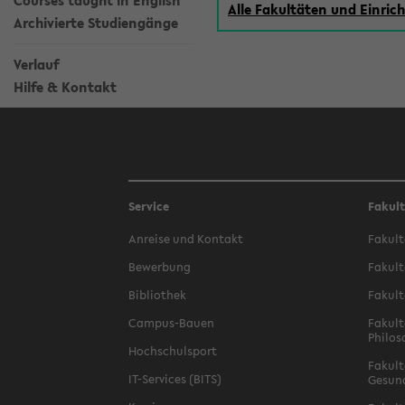
Courses taught in English
Alle Fakultäten und Einri
Archivierte Studiengänge
Verlauf
Hilfe & Kontakt
Service
Fakul
Anreise und Kontakt
Fakult
Bewerbung
Fakult
Bibliothek
Fakult
Campus-Bauen
Fakult
Philos
Hochschulsport
Fakult
IT-Services (BITS)
Gesun