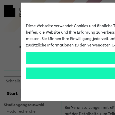
Diese Webseite verwendet Cookies und ähnliche Te
helfen, die Website und Ihre Erfahrung zu verbes
messen. Sie können Ihre Einwilligung jederzeit u
zusätzliche Informationen zu den verwendeten C
Universität
Forschung
Hilfe & Kont
Fragen zu einzel
Bei inhaltlichen und organ
mein
Start
eKVV
Veranstaltung. Der BIS Suppo
Studiengangsauswahl
Bei Veranstaltungen mit eK
Modulrecherche
auf der Detailseite zum T