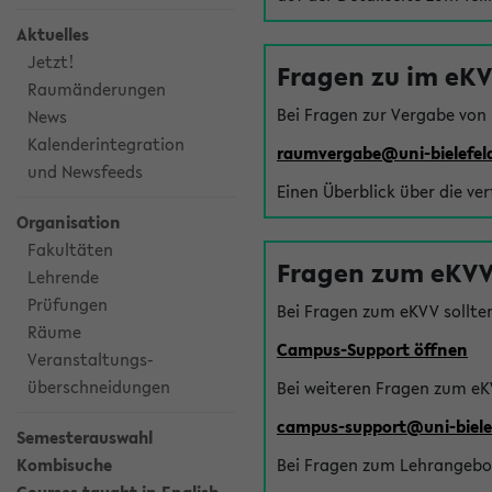
Aktuelles
Jetzt!
Fragen zu im eK
Raumänderungen
Bei Fragen zur Vergabe von
News
Kalenderintegration
raumvergabe@uni-bielefel
und Newsfeeds
Einen Überblick über die ve
Organisation
Fakultäten
Fragen zum eKVV
Lehrende
Prüfungen
Bei Fragen zum eKVV sollte
Räume
Campus-Support öffnen
Veranstaltungs-
überschneidungen
Bei weiteren Fragen zum eK
campus-support@uni-biele
Semesterauswahl
Kombisuche
Bei Fragen zum Lehrangebot 