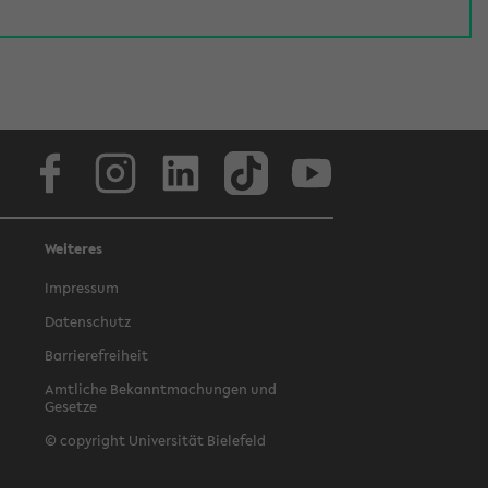
Facebook
Instagram
LinkedIn
TikTok
Youtube
Weiteres
Impressum
Datenschutz
Barrierefreiheit
Amtliche Bekanntmachungen und
Gesetze
© copyright Universität Bielefeld