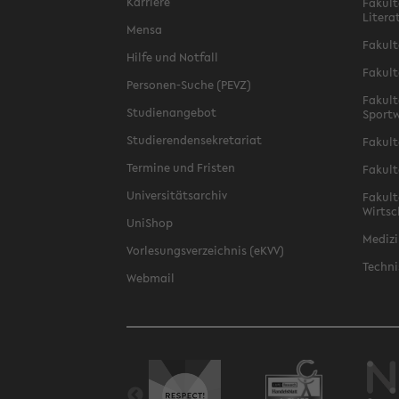
Karriere
Fakult
Litera
Mensa
Fakult
Hilfe und Notfall
Fakult
Personen-Suche (PEVZ)
Fakult
Studienangebot
Sportw
Studierendensekretariat
Fakult
Termine und Fristen
Fakult
Universitätsarchiv
Fakult
Wirtsc
UniShop
Medizi
Vorlesungsverzeichnis (eKVV)
Techni
Webmail