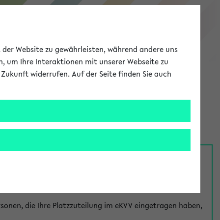
eKVV
ät der Website zu gewährleisten, während andere uns
h, um Ihre Interaktionen mit unserer Webseite zu
Zukunft widerrufen. Auf der Seite finden Sie auch
Meine Uni
EN
ANMELDEN
nsprechpersonen über den
Fragen
-Link bei jeder
onen, die Ihre Platzzuteilung im eKVV eingetragen haben,